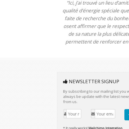
“Ici, j’ai trouvé un lieu d’am
qualité d’énergie spéciale que 
faite de recherche du bonheur
osent affirmer que le respect 
de sa nature la plus délica
permettent de renforcer en m
NEWSLETTER SIGNUP
By subscribing to our mailing list you w
always be update with the latest new
from us.
* It really works!
Mailchimp Integration.