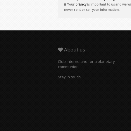
Your
privacy
is important to us and we wil
never rent or sell your information.
About us
Club Interneland for a planetary
communion.
Stay in touch: