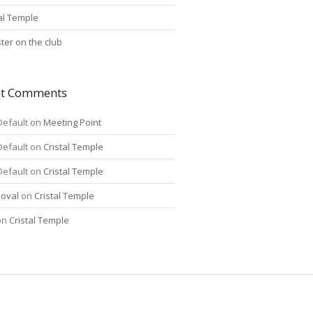
tal Temple
ter on the club
nt Comments
Default
on
Meeting Point
Default
on
Cristal Temple
Default
on
Cristal Temple
oval
on
Cristal Temple
on
Cristal Temple