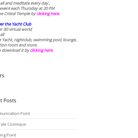
 all and meditate every day..
 event each Thursday at 20 PM
he Cristal Temple by
clicking here.
er the Yacht Club
r 3D virtual world
all
he Yacht, nightclub, swimming pool, lounge,
tion room and more.
n download it by
clicking here
.
rs
t Posts
unication Point
rale Cosmique
ing Point