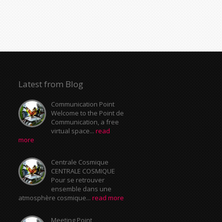
Latest from Blog
Communication Point
Welcome to the Point de
Communication, a free
virtual space...
read
more
Centrale Cosmique
CENTRALE COSMIQUE
Pour se retrouver
ensemble dans une
atmosphère cosmique...
read more
Meeting Point