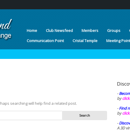
Home
Club Newsfeed
Members
Groups
Communication Point
Cristal Temple
Meeting Poin
Disco
-
Becom
by
clic
haps searching will help find a related post.
-
Find n
by
clic
-
Discov
A 3D vi