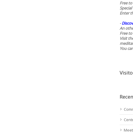
Free to
Special
Enter t
-
Discov
An othe
Free to 
Visit t
medita
You ca
Visito
Recen
Comm
Cent
Meet