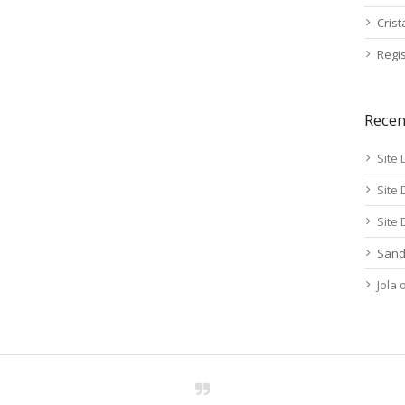
Cris
Regis
Rece
Site 
Site 
Site 
Sand
Jola