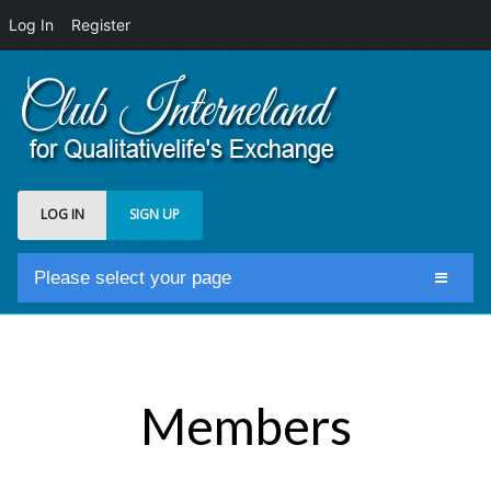
Log In
Register
LOG IN
SIGN UP
Please select your page
Home
Club Newsfeed
Members
Members
Groups
Centrale Cosmique