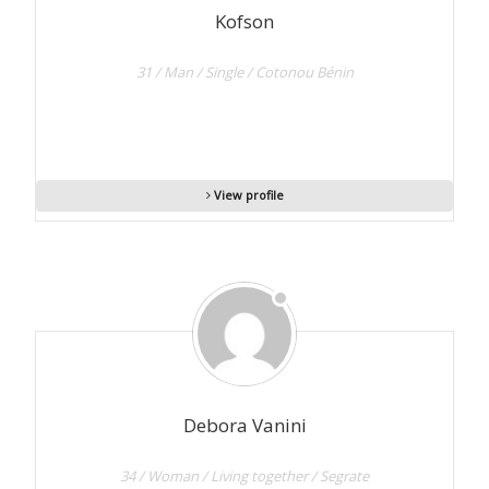
Kofson
31 / Man / Single / Cotonou Bénin
View profile
Debora Vanini
34 / Woman / Living together / Segrate