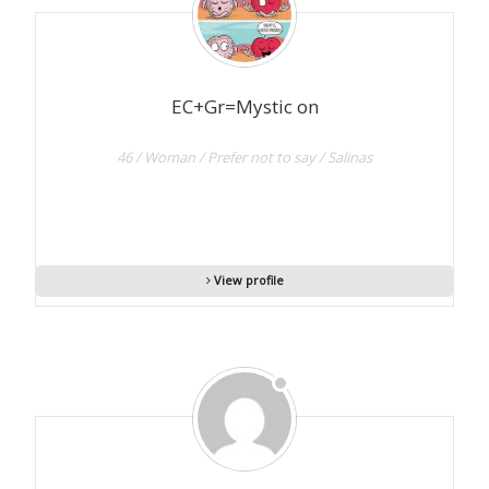
EC+Gr=Mystic on
46 / Woman / Prefer not to say / Salinas
View profile