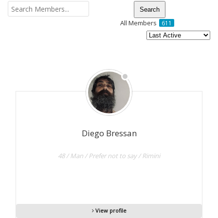
Communication Point
All Members
611
Cristal Temple
Members
Meeting Point
directory
The Yacht Club
Diego Bressan
48 / Man / Prefer not to say / Rimini
View profile