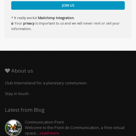
JOIN US
* It really works!
Mailchimp Integration.
Your
privacy
is important to us and we will never rent or sell your
information.
About us
Club Interneland for a planetary communion.
Stay in touch:
Latest from Blog
Communication Point
Welcome to the Point de Communication, a free virtual
space...
read more