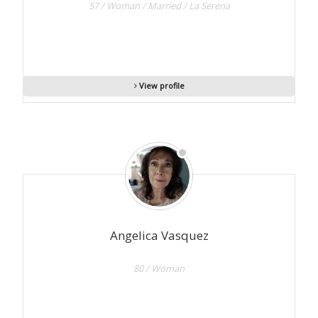
57 / Woman / Married / La Serena
View profile
Angelica Vasquez
80 / Woman