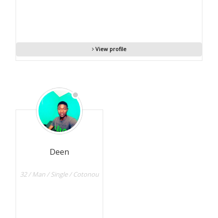
View profile
Deen
32 / Man / Single / Cotonou