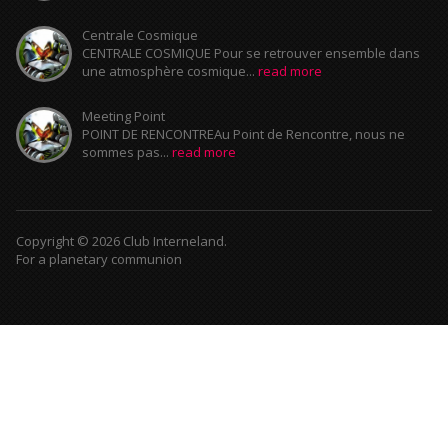
Centrale Cosmique
CENTRALE COSMIQUE Pour se retrouver ensemble dans
une atmosphère cosmique...
read more
Meeting Point
POINT DE RENCONTREAu Point de Rencontre, nous ne
sommes pas...
read more
Copyright © 2026 Club Interneland.
For a planetary communion