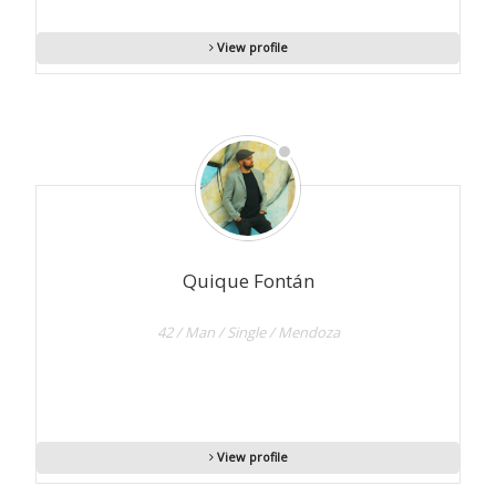
View profile
Quique Fontán
42 / Man / Single / Mendoza
View profile