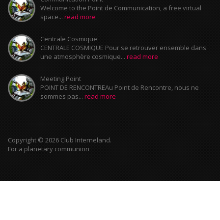
Welcome to the Point de Communication, a free virtual
space...
read more
Centrale Cosmique
CENTRALE COSMIQUE Pour se retrouver ensemble dans
une atmosphère cosmique...
read more
Meeting Point
POINT DE RENCONTREAu Point de Rencontre, nous ne
sommes pas...
read more
Copyright © 2026 Club Interneland.
For a planetary communion