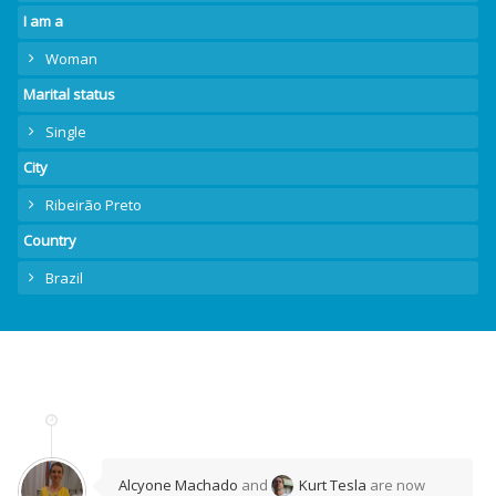
I am a
Woman
Marital status
Single
City
Ribeirão Preto
Country
Brazil
Alcyone Machado
and
Kurt Tesla
are now