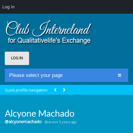
Log In
LOG IN
Please select your page
Home
Quick profile navigation
Club Newsfeed
Members
Alcyone Machado
Groups
@alcyonemachado
Active 5 years ago
Centrale Cosmique