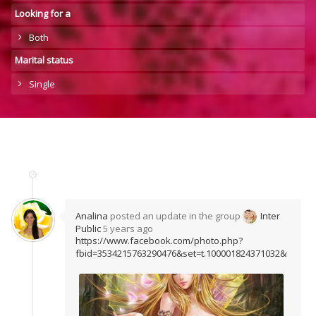
Looking for a
Both
Marital status
Single
Analina
posted an update in the group
Inter
Public
5 years ago
https://www.facebook.com/photo.php?
fbid=3534215763290476&set=t.100001824371032&type=3