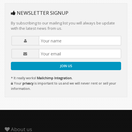
NEWSLETTER SIGNUP
By subscribing to our mailing list you will always be update
with the latest news from us.
JOIN US
* It really works!
Mailchimp Integration.
Your
privacy
is important to us and we will never rent or sell your
information.
About us