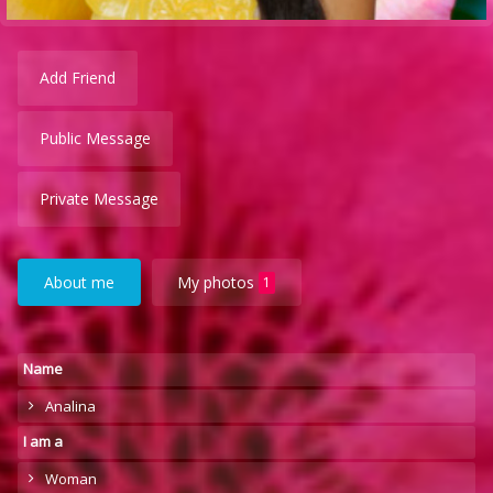
Add Friend
Public Message
Private Message
About me
My photos
1
Name
Analina
I am a
Woman