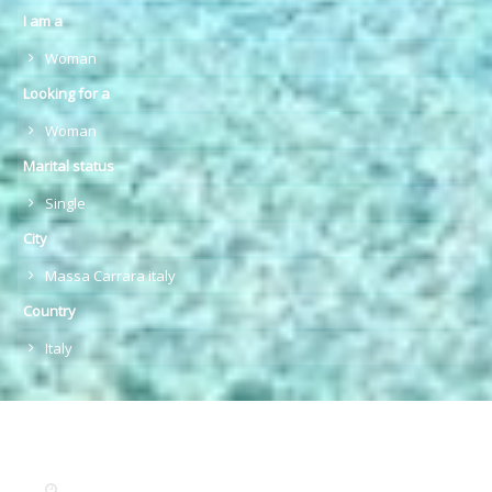
I am a
Woman
Looking for a
Woman
Marital status
Single
City
Massa Carrara italy
Country
Italy