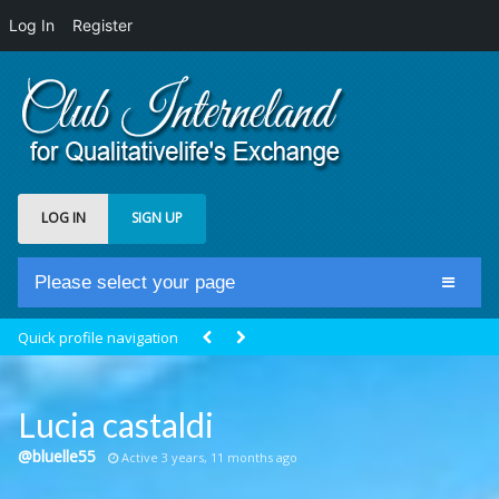
Log In
Register
LOG IN
SIGN UP
Please select your page
Home
Quick profile navigation
Club Newsfeed
Members
Lucia castaldi
Groups
@bluelle55
Active 3 years, 11 months ago
Centrale Cosmique