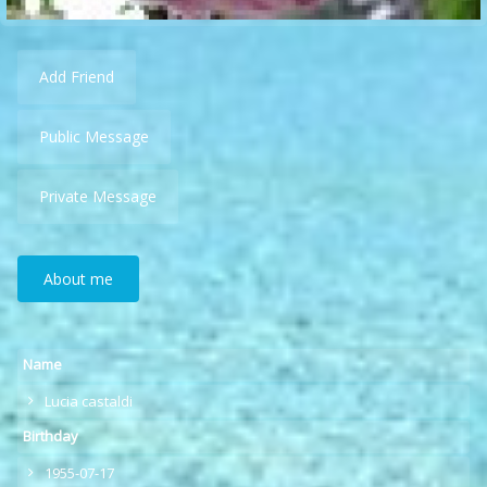
Add Friend
Public Message
Private Message
About me
Name
Lucia castaldi
Birthday
1955-07-17