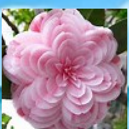
Communication Point
Cristal Temple
Meeting Point
The Yacht Club