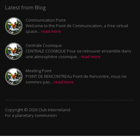
Latest from Blog
Communication Point
Welcome to the Point de Communication, a free virtual
space...
read more
Centrale Cosmique
CENTRALE COSMIQUE Pour se retrouver ensemble dans
une atmosphère cosmique...
read more
Meeting Point
POINT DE RENCONTREAu Point de Rencontre, nous ne
sommes pas...
read more
Copyright © 2026 Club Interneland.
For a planetary communion