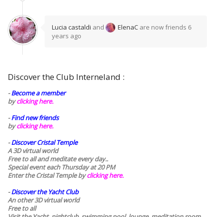
Lucia castaldi
and
ElenaC
are now friends
6
years ago
Discover the Club Interneland :
-
Become a member
by
clicking here.
-
Find new friends
by
clicking here.
-
Discover Cristal Temple
A 3D virtual world
Free to all and meditate every day..
Special event each Thursday at 20 PM
Enter the Cristal Temple by
clicking here.
-
Discover the Yacht Club
An other 3D virtual world
Free to all
Visit the Yacht, nightclub, swimming pool, lounge, meditation room