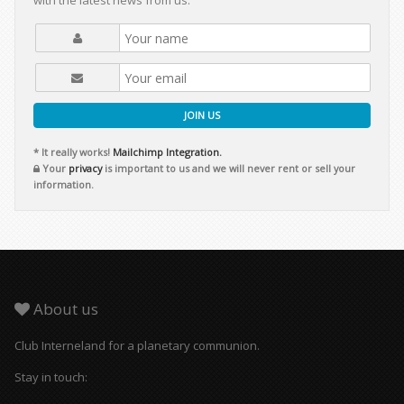
with the latest news from us.
JOIN US
* It really works!
Mailchimp Integration.
Your
privacy
is important to us and we will never rent or sell your
information.
About us
Club Interneland for a planetary communion.
Stay in touch: