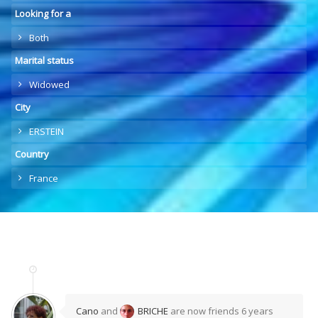
Looking for a
Both
Marital status
Widowed
City
ERSTEIN
Country
France
Cano
and
BRICHE
are now friends
6 years