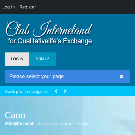
Log In
Register
LOG IN
SIGN UP
Please select your page
Home
Quick profile navigation
Club Newsfeed
Members
Cano
Groups
@brigittecanot
Active 2 years, 10 months ago
Centrale Cosmique