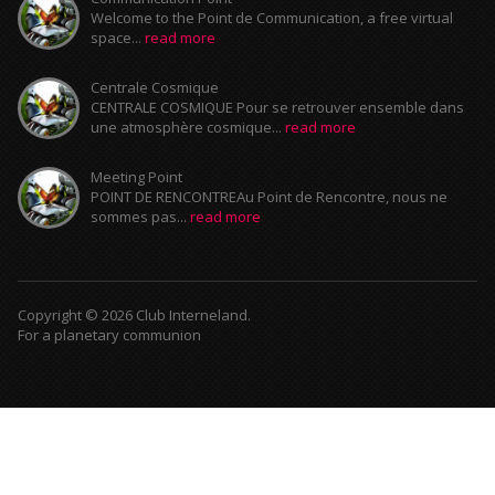
Welcome to the Point de Communication, a free virtual
space...
read more
Centrale Cosmique
CENTRALE COSMIQUE Pour se retrouver ensemble dans
une atmosphère cosmique...
read more
Meeting Point
POINT DE RENCONTREAu Point de Rencontre, nous ne
sommes pas...
read more
Copyright © 2026 Club Interneland.
For a planetary communion