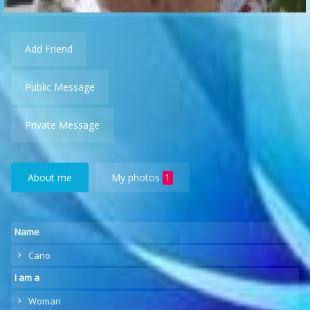
Add Friend
Public Message
Private Message
About me
My photos
1
Name
Cano
I am a
Woman