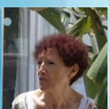
Communication Point
Cristal Temple
Meeting Point
The Yacht Club