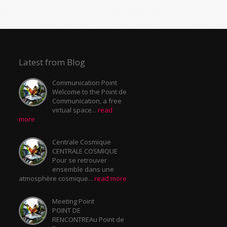
Latest from Blog
Communication Point
Welcome to the Point de
Communication, a free
virtual space...
read
more
Centrale Cosmique
CENTRALE COSMIQUE
Pour se retrouver
ensemble dans une
atmosphère cosmique...
read more
Meeting Point
POINT DE
RENCONTREAu Point de