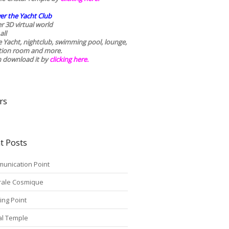
er the Yacht Club
r 3D virtual world
all
he Yacht, nightclub, swimming pool, lounge,
tion room and more.
n download it by
clicking here
.
rs
t Posts
unication Point
rale Cosmique
ing Point
tal Temple