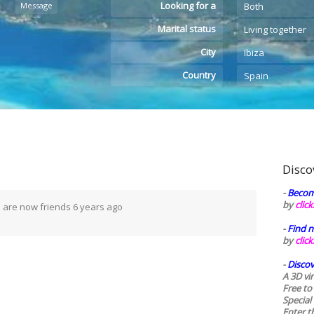
Looking for a
Message
Both
Marital status
Living together
City
Ibiza
Country
Spain
Disco
-
Becom
by
clic
a
are now friends
6 years ago
-
Find n
by
clic
-
Discov
A 3D vi
Free to
Special
Enter t