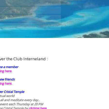
ver the Club Interneland :
e a member
king here.
ew friends
king here.
er Cristal Temple
rtual world
 all and meditate every day..
 event each Thursday at 20 PM
he Cristal Temple by
clicking here.