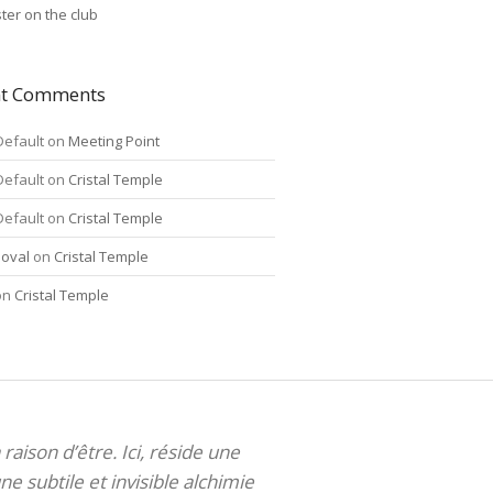
ter on the club
nt Comments
Default
on
Meeting Point
Default
on
Cristal Temple
Default
on
Cristal Temple
oval
on
Cristal Temple
on
Cristal Temple
 raison d’être. Ici, réside une
ne subtile et invisible alchimie