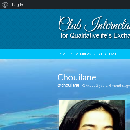
About
Log In
WordPress
HOME
MEMBERS
CHOUILANE
Chouilane
@chouilane
Active 2 years, 6 months ago