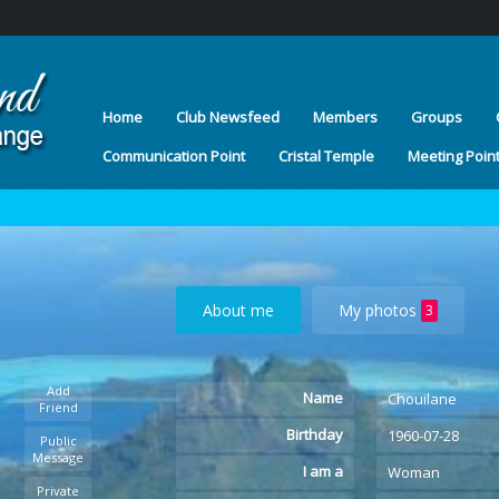
Home
Club Newsfeed
Members
Groups
Communication Point
Cristal Temple
Meeting Poin
About me
My photos
3
Add
Name
Chouilane
Friend
Birthday
1960-07-28
Public
Message
I am a
Woman
Private