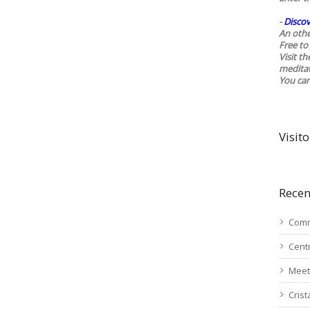
-
Discov
An othe
Free to 
Visit t
medita
You ca
Visito
Recen
Comm
Cent
Meet
Cris