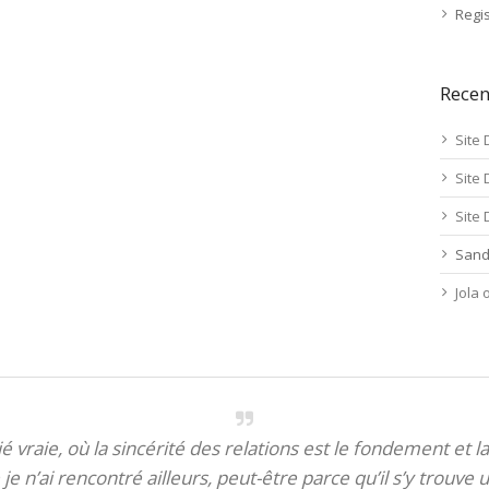
Regis
Rece
Site 
Site 
Site 
Sand
Jola
itié vraie, où la sincérité des relations est le fondement et la
je n’ai rencontré ailleurs, peut-être parce qu’il s’y trouve u