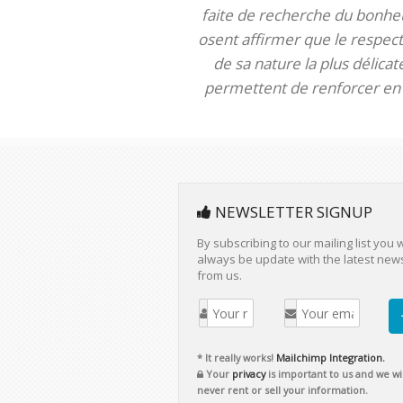
faite de recherche du bonheur
osent affirmer que le respect 
de sa nature la plus délica
permettent de renforcer en m
NEWSLETTER SIGNUP
By subscribing to our mailing list you w
always be update with the latest new
from us.
* It really works!
Mailchimp Integration.
Your
privacy
is important to us and we wil
never rent or sell your information.