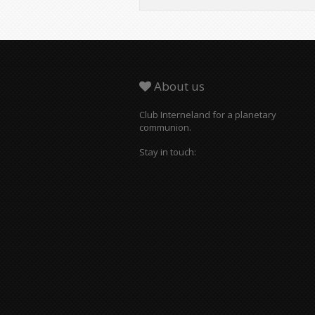
About us
Club Interneland for a planetary
communion.
Stay in touch: