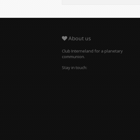
About us
Club Interneland for a planetary
communion.
Stay in touch: