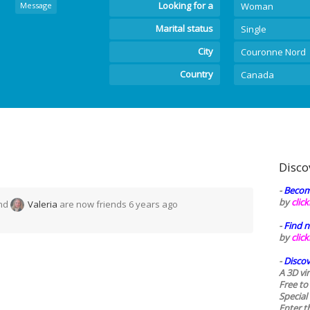
Looking for a
Message
Woman
Marital status
Single
City
Couronne Nord
Country
Canada
Disco
-
Becom
by
clic
nd
Valeria
are now friends
6 years ago
-
Find n
by
clic
-
Discov
A 3D vi
Free to
Special
Enter t