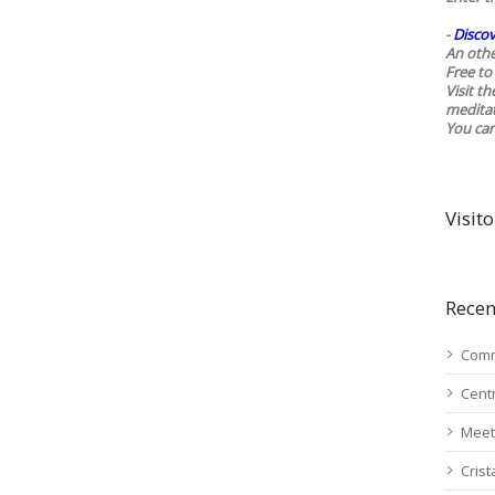
-
Discov
An othe
Free to 
Visit t
medita
You ca
Visito
Recen
Comm
Cent
Meet
Cris