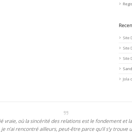
Regis
Rece
Site 
Site 
Site 
Sand
Jola
itié vraie, où la sincérité des relations est le fondement et la
je n’ai rencontré ailleurs, peut-être parce qu’il s’y trouve u