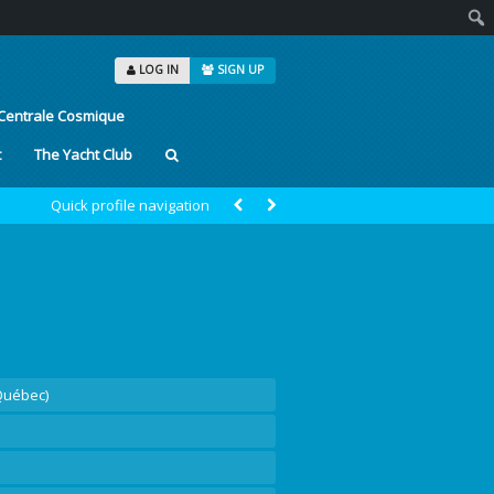
Sear
LOG IN
SIGN UP
Centrale Cosmique
t
The Yacht Club
Quick profile navigation
 Québec)