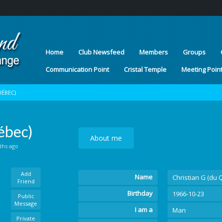
Home
Club Newsfeed
Members
Groups
Communication Point
Cristal Temple
Meeting Poin
UÉBEC)
ébec)
About me
ths ago
Add
Name
Christian G (du
Friend
Birthday
1966-10-23
Public
Message
I am a
Man
Private