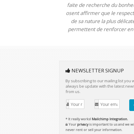
faite de recherche du bonheur
osent affirmer que le respect 
de sa nature la plus délica
permettent de renforcer en m
NEWSLETTER SIGNUP
By subscribing to our mailing list you w
always be update with the latest new
from us.
* It really works!
Mailchimp Integration.
Your
privacy
is important to us and we wil
never rent or sell your information.