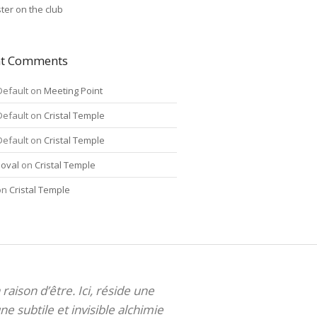
ter on the club
nt Comments
Default
on
Meeting Point
Default
on
Cristal Temple
Default
on
Cristal Temple
oval
on
Cristal Temple
on
Cristal Temple
 raison d’être. Ici, réside une
ne subtile et invisible alchimie