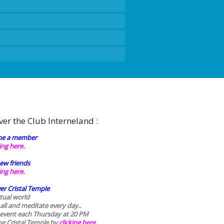
ver the Club Interneland :
e a member
king here.
ew friends
king here.
er Cristal Temple
rtual world
 all and meditate every day..
 event each Thursday at 20 PM
he Cristal Temple by
clicking here.