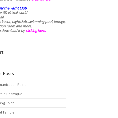
er the Yacht Club
r 3D virtual world
all
he Yacht, nightclub, swimming pool, lounge,
tion room and more.
n download it by
clicking here
.
rs
t Posts
unication Point
rale Cosmique
ing Point
tal Temple