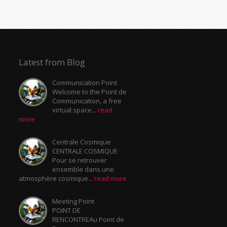
Latest from Blog
Communication Point
Welcome to the Point de
Communication, a free
virtual space...
read
more
Centrale Cosmique
CENTRALE COSMIQUE
Pour se retrouver
ensemble dans une
atmosphère cosmique...
read more
Meeting Point
POINT DE
RENCONTREAu Point de