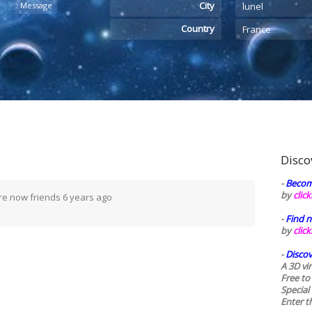
City
Message
lunel
Country
France
Disco
-
Becom
by
clic
re now friends
6 years ago
-
Find n
by
clic
-
Discov
A 3D vi
Free to
Special
Enter t