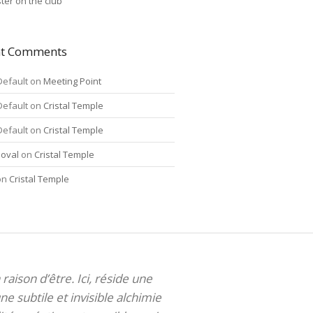
ter on the club
nt Comments
Default
on
Meeting Point
Default
on
Cristal Temple
Default
on
Cristal Temple
oval
on
Cristal Temple
on
Cristal Temple
 raison d’être. Ici, réside une
ne subtile et invisible alchimie