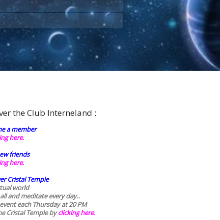
ver the Club Interneland :
e a member
king here.
ew friends
king here.
er Cristal Temple
rtual world
 all and meditate every day..
 event each Thursday at 20 PM
he Cristal Temple by
clicking here.