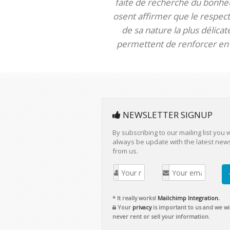
faite de recherche du bonheur
osent affirmer que le respect 
de sa nature la plus délica
permettent de renforcer en m
NEWSLETTER SIGNUP
By subscribing to our mailing list you w
always be update with the latest new
from us.
* It really works!
Mailchimp Integration.
Your
privacy
is important to us and we wil
never rent or sell your information.