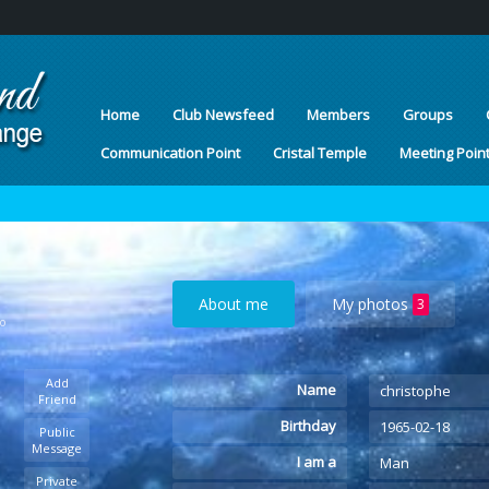
Home
Club Newsfeed
Members
Groups
Communication Point
Cristal Temple
Meeting Poin
About me
My photos
3
go
Add
Name
christophe
Friend
Birthday
1965-02-18
Public
Message
I am a
Man
Private