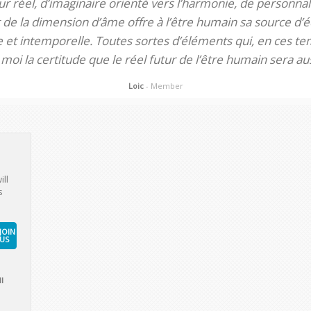
 réel, d’imaginaire orienté vers l’harmonie, de personnali
de la dimension d’âme offre à l’être humain sa source d’éq
te et intemporelle. Toutes sortes d’éléments qui, en ces tem
oi la certitude que le réel futur de l’être humain sera aus
Loic
- Member
ill
s
JOIN
US
l