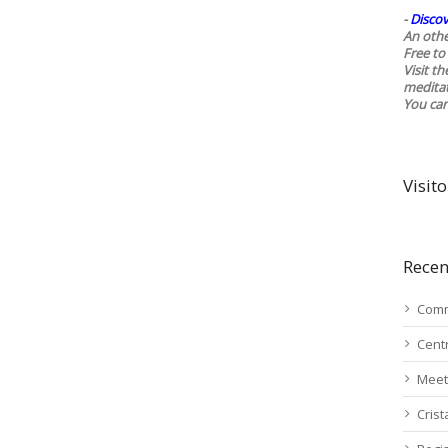
-
Discov
An othe
Free to 
Visit t
medita
You ca
Visito
Recen
Comm
Cent
Meet
Cris