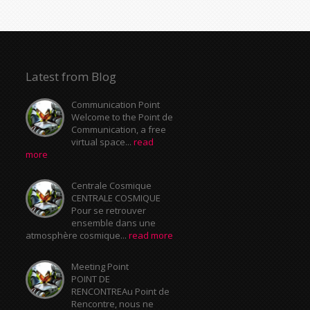
Latest from Blog
Communication Point
Welcome to the Point de
Communication, a free
virtual space...
read
more
Centrale Cosmique
CENTRALE COSMIQUE
Pour se retrouver
ensemble dans une
atmosphère cosmique...
read more
Meeting Point
POINT DE
RENCONTREAu Point de
Rencontre, nous ne