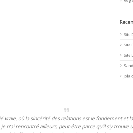
Regis
Rece
Site 
Site 
Site 
Sand
Jola
itié vraie, où la sincérité des relations est le fondement et la
je n’ai rencontré ailleurs, peut-être parce qu’il s’y trouve u