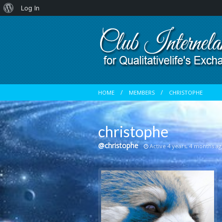
About
Log In
WordPress
HOME
MEMBERS
CHRISTOPHE
christophe
@christophe
Active 4 years, 4 months a