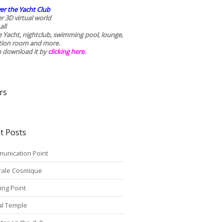
er the Yacht Club
r 3D virtual world
all
he Yacht, nightclub, swimming pool, lounge,
tion room and more.
n download it by
clicking here
.
rs
t Posts
unication Point
rale Cosmique
ing Point
tal Temple