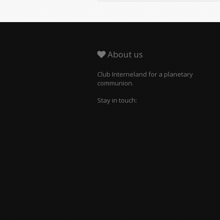
About us
Club Interneland for a planetary
communion.
Stay in touch: