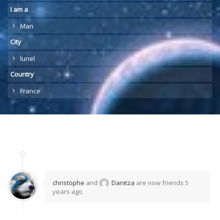
I am a
Man
City
lunel
Country
France
christophe
and
Danitza
are now friends
5
years ago