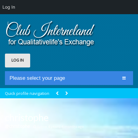
Log In
LOG IN
Please select your page
Home
Quick profile navigation
Club Newsfeed
Members
christophe
Groups
@christophe
Active 4 years, 4 months ago
Centrale Cosmique