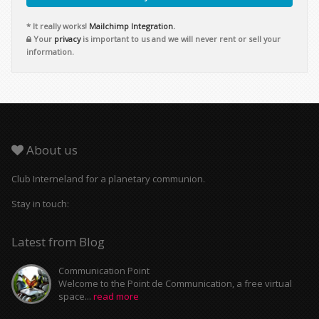
* It really works!
Mailchimp Integration.
Your
privacy
is important to us and we will never rent or sell your
information.
About us
Club Interneland for a planetary communion.
Stay in touch:
Latest from Blog
Communication Point
Welcome to the Point de Communication, a free virtual
space...
read more