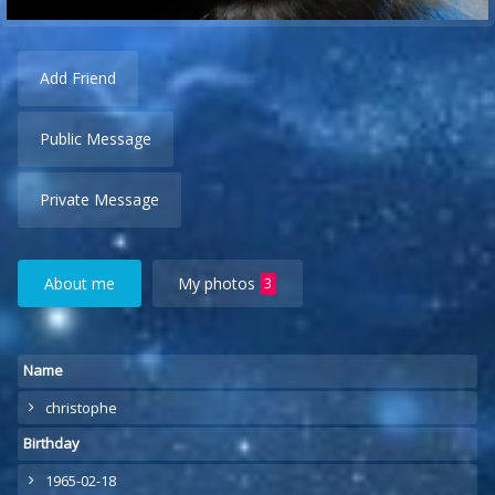
Add Friend
Public Message
Private Message
About me
My photos
3
Name
christophe
Birthday
1965-02-18