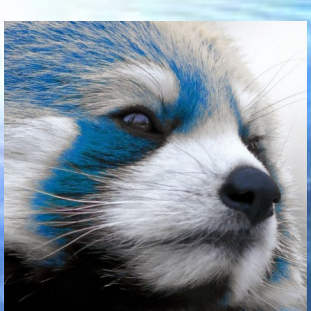
Communication Point
Cristal Temple
Meeting Point
The Yacht Club