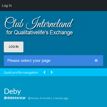
Log In
LOG IN
Please select your page
Home
Quick profile navigation
Club Newsfeed
Members
Deby
Groups
@debinterstar
Active 4 months, 3 weeks ago
Centrale Cosmique