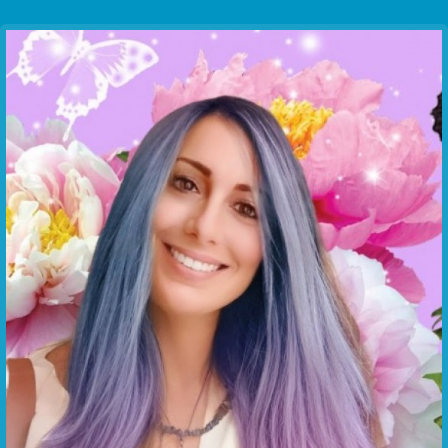
Communication Point
Cristal Temple
Meeting Point
The Yacht Club