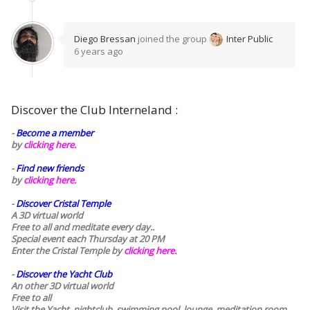
Diego Bressan
joined the group
Inter Public
6 years ago
Discover the Club Interneland :
-
Become a member
by
clicking here.
-
Find new friends
by
clicking here.
-
Discover Cristal Temple
A 3D virtual world
Free to all and meditate every day..
Special event each Thursday at 20 PM
Enter the Cristal Temple by
clicking here.
-
Discover the Yacht Club
An other 3D virtual world
Free to all
Visit the Yacht, nightclub, swimming pool, lounge, meditation room