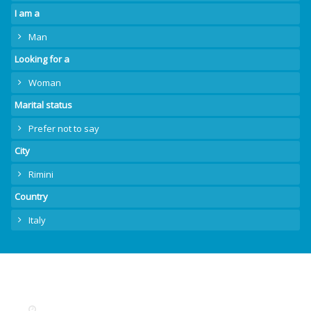
I am a
Man
Looking for a
Woman
Marital status
Prefer not to say
City
Rimini
Country
Italy