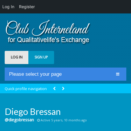
Log In
Register
LOG IN
SIGN UP
Please select your page
Home
Quick profile navigation
Club Newsfeed
Members
Diego Bressan
Groups
@diegobressan
Active 5 years, 10 months ago
Centrale Cosmique