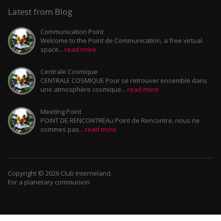
Latest from Blog
Communication Point
Welcome to the Point de Communication, a free virtual
space...
read more
Centrale Cosmique
CENTRALE COSMIQUE Pour se retrouver ensemble dans
une atmosphère cosmique...
read more
Meeting Point
POINT DE RENCONTREAu Point de Rencontre, nous ne
sommes pas...
read more
Copyright © 2026 Club Interneland.
For a planetary communion