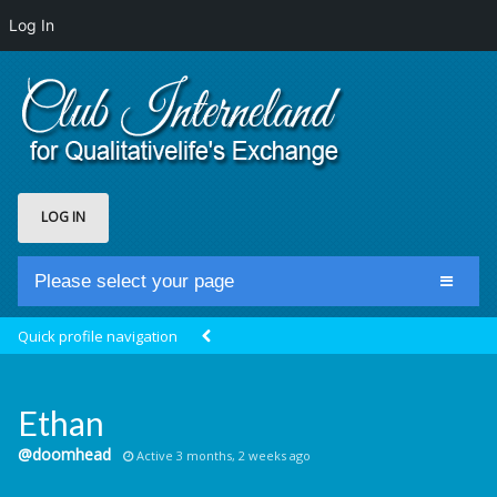
Log In
LOG IN
Please select your page
Home
Quick profile navigation
Club Newsfeed
Members
Ethan
Groups
@doomhead
Active 3 months, 2 weeks ago
Centrale Cosmique