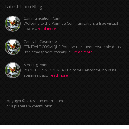
Latest from Blog
Communication Point
Welcome to the Point de Communication, a free virtual
space...
read more
Centrale Cosmique
CENTRALE COSMIQUE Pour se retrouver ensemble dans
une atmosphère cosmique...
read more
Meeting Point
POINT DE RENCONTREAu Point de Rencontre, nous ne
sommes pas...
read more
Copyright © 2026 Club Interneland.
For a planetary communion