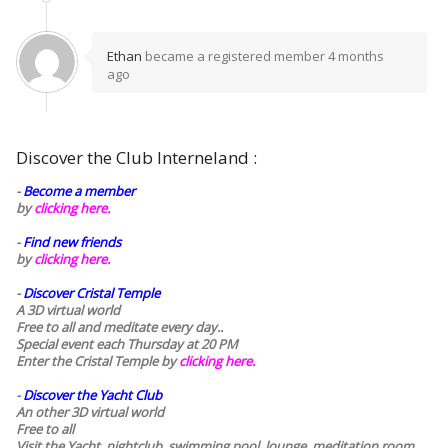
Ethan
became a registered member
4 months
ago
Discover the Club Interneland :
-
Become a member
by
clicking here.
-
Find new friends
by
clicking here.
-
Discover Cristal Temple
A 3D virtual world
Free to all and meditate every day..
Special event each Thursday at 20 PM
Enter the Cristal Temple by
clicking here.
-
Discover the Yacht Club
An other 3D virtual world
Free to all
Visit the Yacht, nightclub, swimming pool, lounge, meditation room