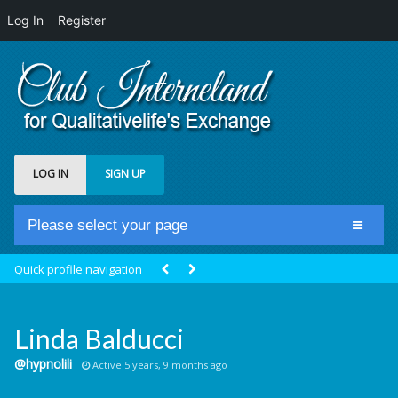
Log In
Register
LOG IN
SIGN UP
Please select your page
Home
Quick profile navigation
Club Newsfeed
Members
Linda Balducci
Groups
@hypnolili
Active 5 years, 9 months ago
Centrale Cosmique