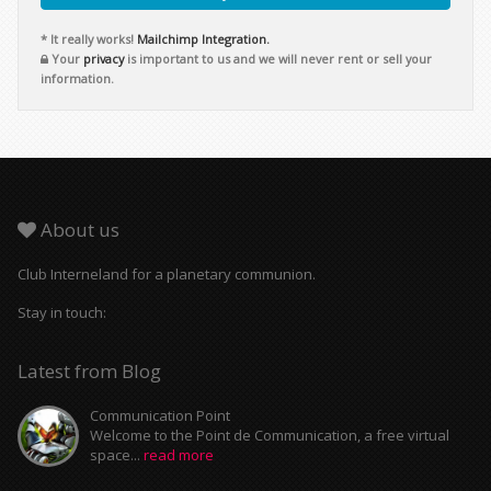
* It really works!
Mailchimp Integration.
Your
privacy
is important to us and we will never rent or sell your
information.
About us
Club Interneland for a planetary communion.
Stay in touch:
Latest from Blog
Communication Point
Welcome to the Point de Communication, a free virtual
space...
read more