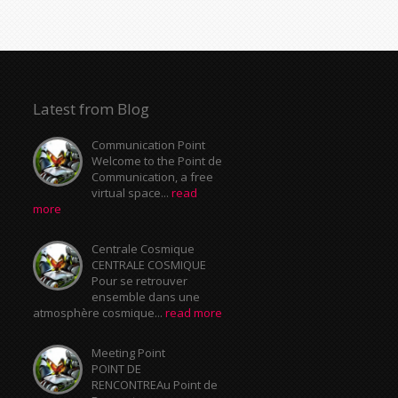
Latest from Blog
Communication Point
Welcome to the Point de
Communication, a free
virtual space...
read
more
Centrale Cosmique
CENTRALE COSMIQUE
Pour se retrouver
ensemble dans une
atmosphère cosmique...
read more
Meeting Point
POINT DE
RENCONTREAu Point de