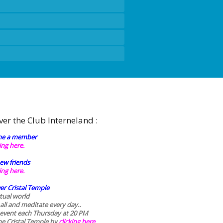
ver the Club Interneland :
e a member
king here.
ew friends
king here.
er Cristal Temple
rtual world
 all and meditate every day..
 event each Thursday at 20 PM
he Cristal Temple by
clicking here.