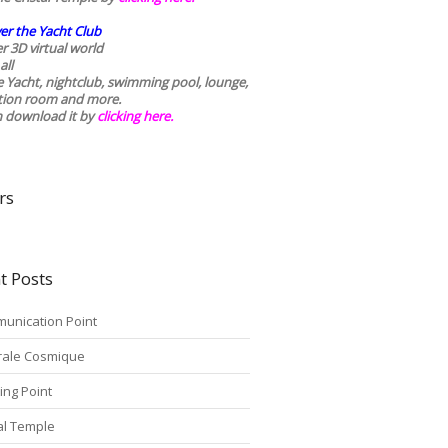
er the Yacht Club
r 3D virtual world
all
he Yacht, nightclub, swimming pool, lounge,
tion room and more.
n download it by
clicking here
.
rs
t Posts
unication Point
rale Cosmique
ing Point
tal Temple