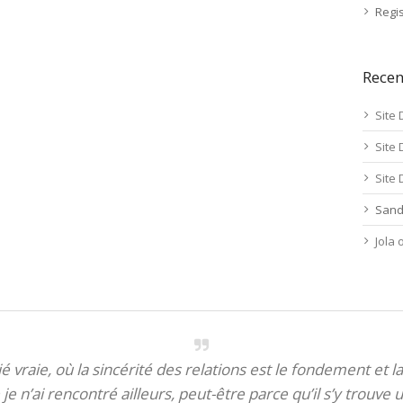
Regis
Rece
Site 
Site 
Site 
Sand
Jola
itié vraie, où la sincérité des relations est le fondement et la
je n’ai rencontré ailleurs, peut-être parce qu’il s’y trouve u