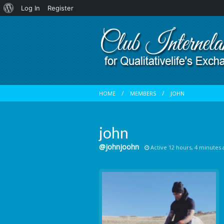
About
Log In
Register
WordPress
HOME
MEMBERS
JOHN
john
@johnjoohn
Active 12 hours, 4 minutes 