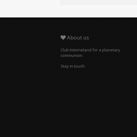
About us
Club Interneland for a planetary
communion.
Stay in touch: