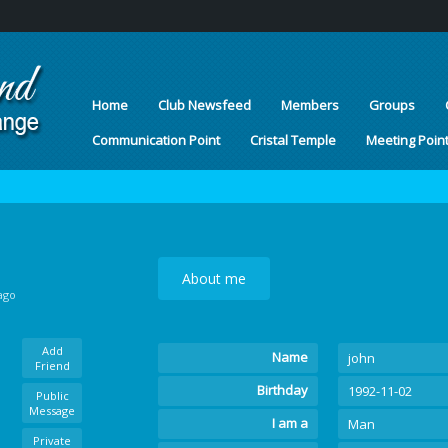
Home
Club Newsfeed
Members
Groups
Communication Point
Cristal Temple
Meeting Poin
About me
ago
Add
Name
john
Friend
Birthday
1992-11-02
Public
Message
I am a
Man
Private