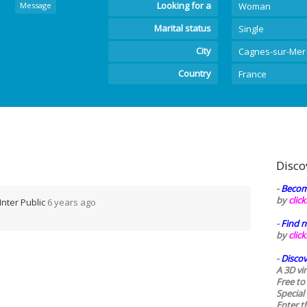
Looking for a
Message
Woman
Marital status
Single
City
Cagnes-sur-Mer
Country
France
Disco
-
Becom
by
clic
Inter Public
6 years ago
-
Find n
by
clic
-
Discov
A 3D vi
Free to
Special
Enter t