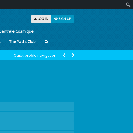
Sear
LOG IN
SIGN UP
Centrale Cosmique
t
The Yacht Club
Quick profile navigation