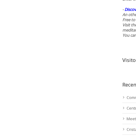
-
Discov
An othe
Free to 
Visit t
medita
You ca
Visito
Recen
Comm
Cent
Meet
Cris