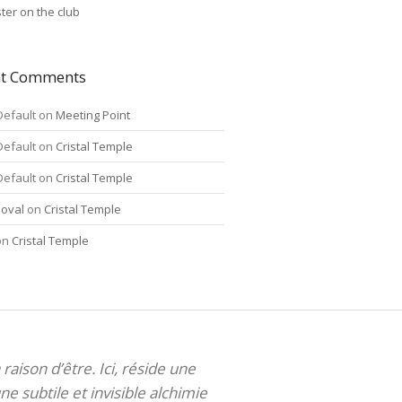
ter on the club
nt Comments
Default
on
Meeting Point
Default
on
Cristal Temple
Default
on
Cristal Temple
oval
on
Cristal Temple
on
Cristal Temple
 raison d’être. Ici, réside une
ne subtile et invisible alchimie