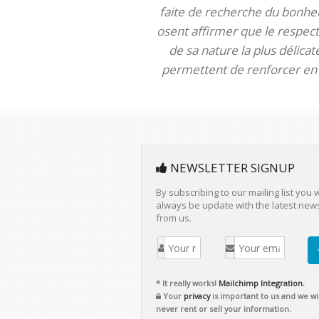
faite de recherche du bonheur
osent affirmer que le respect 
de sa nature la plus délica
permettent de renforcer en m
NEWSLETTER SIGNUP
By subscribing to our mailing list you w
always be update with the latest new
from us.
* It really works!
Mailchimp Integration.
Your
privacy
is important to us and we wil
never rent or sell your information.