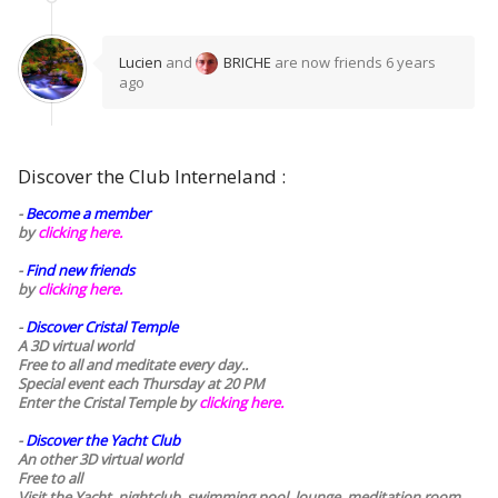
Lucien
and
BRICHE
are now friends
6 years
ago
Discover the Club Interneland :
-
Become a member
by
clicking here.
-
Find new friends
by
clicking here.
-
Discover Cristal Temple
A 3D virtual world
Free to all and meditate every day..
Special event each Thursday at 20 PM
Enter the Cristal Temple by
clicking here.
-
Discover the Yacht Club
An other 3D virtual world
Free to all
Visit the Yacht, nightclub, swimming pool, lounge, meditation room