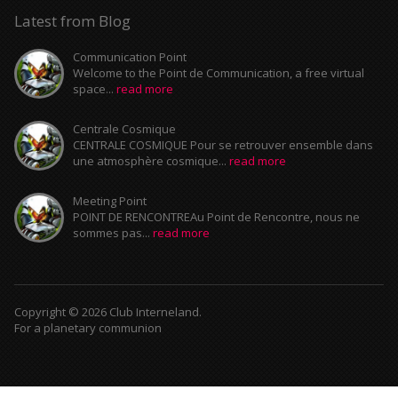
Latest from Blog
Communication Point
Welcome to the Point de Communication, a free virtual
space...
read more
Centrale Cosmique
CENTRALE COSMIQUE Pour se retrouver ensemble dans
une atmosphère cosmique...
read more
Meeting Point
POINT DE RENCONTREAu Point de Rencontre, nous ne
sommes pas...
read more
Copyright © 2026 Club Interneland.
For a planetary communion