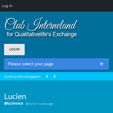
Log In
LOG IN
Please select your page
Home
Quick profile navigation
Club Newsfeed
Members
Lucien
Groups
@luciennice
Active 5 years ago
Centrale Cosmique