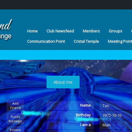
Home
Club Newsfeed
Members
Groups
Communication Point
Cristal Temple
Meeting Poin
About me
Add
Name
Tao
Friend
Birthday
1972-10-10
Public
Message
I am a
Man
Private