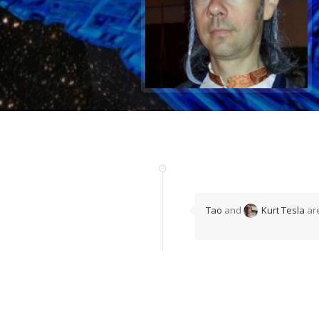
Tao
and
Kurt Tesla
ar