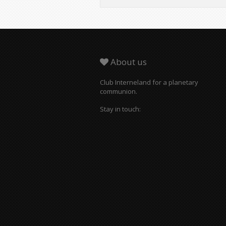
About us
Club Interneland for a planetary
communion.
Stay in touch: