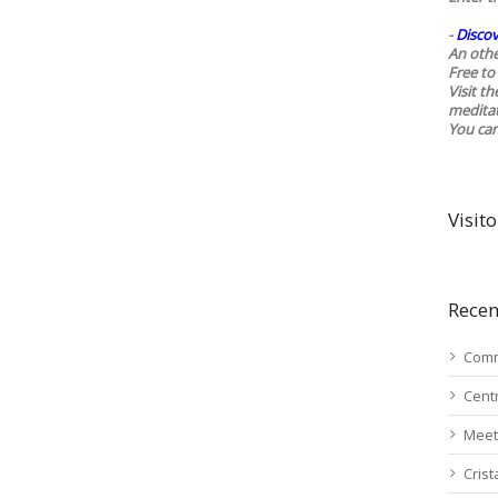
-
Discov
An othe
Free to 
Visit t
medita
You ca
Visito
Recen
Comm
Cent
Meet
Cris