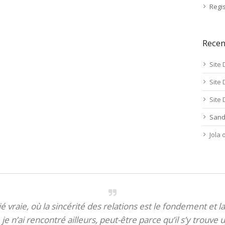
Regis
Rece
Site 
Site 
Site 
Sand
Jola
itié vraie, où la sincérité des relations est le fondement et la
je n’ai rencontré ailleurs, peut-être parce qu’il s’y trouve u