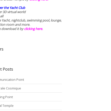
er the Yacht Club
r 3D virtual world
all
he Yacht, nightclub, swimming pool, lounge,
tion room and more.
n download it by
clicking here
.
rs
t Posts
unication Point
rale Cosmique
ing Point
tal Temple