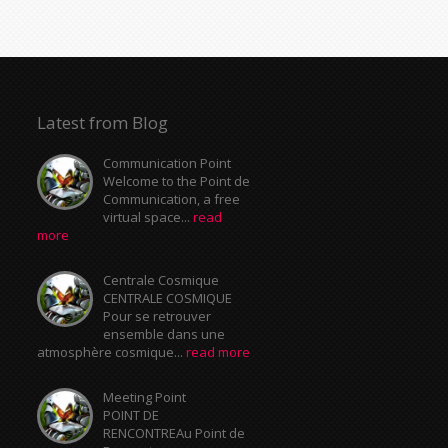
Latest from Blog
Communication Point
Welcome to the Point de
Communication, a free
virtual space...
read
more
Centrale Cosmique
CENTRALE COSMIQUE
Pour se retrouver
ensemble dans une
atmosphère cosmique...
read more
Meeting Point
POINT DE
RENCONTREAu Point de