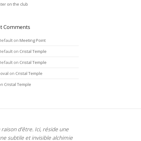
ter on the club
nt Comments
Default
on
Meeting Point
Default
on
Cristal Temple
Default
on
Cristal Temple
oval
on
Cristal Temple
on
Cristal Temple
 raison d’être. Ici, réside une
ne subtile et invisible alchimie