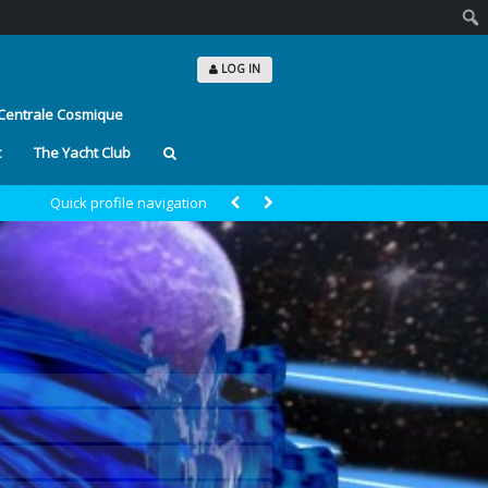
Sear
LOG IN
Centrale Cosmique
t
The Yacht Club
Quick profile navigation