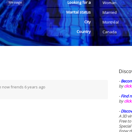
Looking for a
Message
Woman
Marital status
Married
City
Montréal
Country
Canada
Disco
-
Becom
by
clic
e now friends
6 years ago
-
Find n
by
clic
-
Discov
A 3D vi
Free to
Special
Enter t