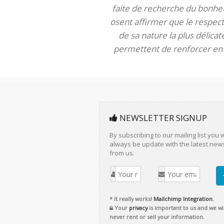
faite de recherche du bonheur
osent affirmer que le respect 
de sa nature la plus délica
permettent de renforcer en m
NEWSLETTER SIGNUP
By subscribing to our mailing list you w
always be update with the latest new
from us.
* It really works!
Mailchimp Integration.
Your
privacy
is important to us and we wil
never rent or sell your information.