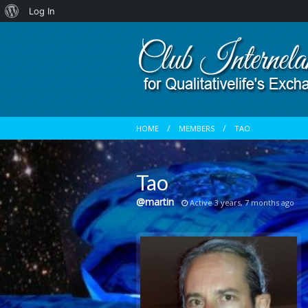
About
Log In
WordPress
HOME
MEMBERS
TAO
Tao
@martin
Active 3 years, 7 months ago