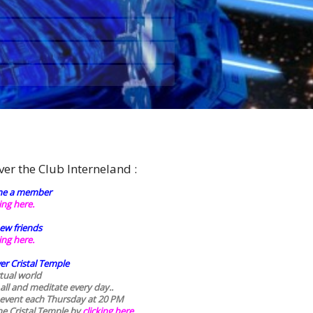
ver the Club Interneland :
e a member
king here.
ew friends
king here.
er Cristal Temple
rtual world
 all and meditate every day..
 event each Thursday at 20 PM
he Cristal Temple by
clicking here.