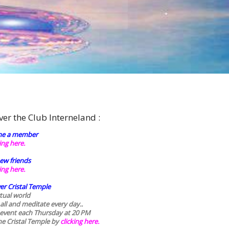
ver the Club Interneland :
e a member
king here.
ew friends
king here.
er Cristal Temple
rtual world
 all and meditate every day..
 event each Thursday at 20 PM
he Cristal Temple by
clicking here.