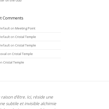
ter on the club
nt Comments
Default
on
Meeting Point
Default
on
Cristal Temple
Default
on
Cristal Temple
oval
on
Cristal Temple
on
Cristal Temple
 raison d’être. Ici, réside une
ne subtile et invisible alchimie