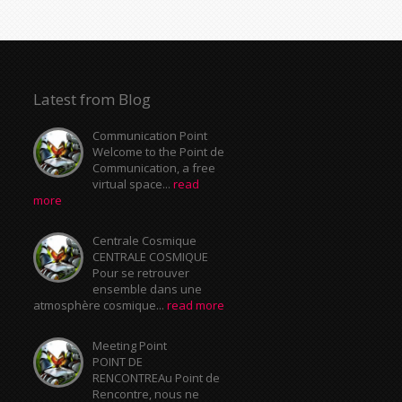
Latest from Blog
Communication Point
Welcome to the Point de
Communication, a free
virtual space...
read
more
Centrale Cosmique
CENTRALE COSMIQUE
Pour se retrouver
ensemble dans une
atmosphère cosmique...
read more
Meeting Point
POINT DE
RENCONTREAu Point de
Rencontre, nous ne