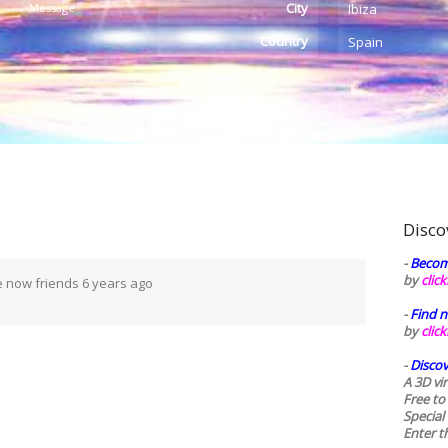
City
Message
Ibiza
Country
Spain
Disco
-
Becom
by
clic
 now friends
6 years ago
-
Find n
by
clic
-
Discov
A 3D vi
Free to
Special
Enter t