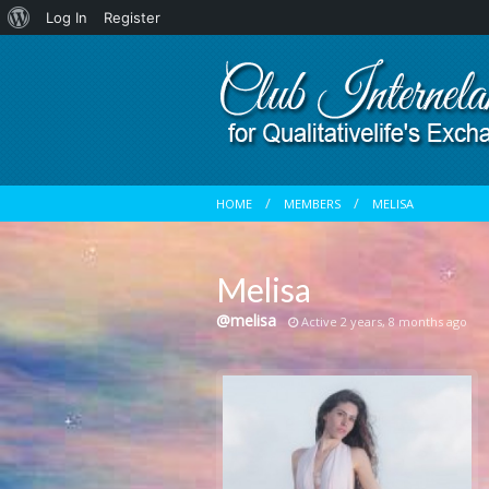
About
Log In
Register
WordPress
HOME
MEMBERS
MELISA
Melisa
@melisa
Active 2 years, 8 months ago