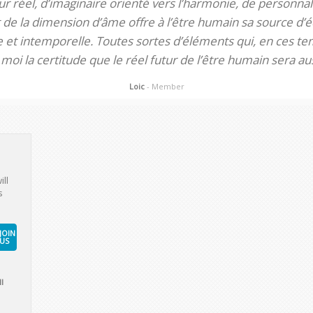
 réel, d’imaginaire orienté vers l’harmonie, de personnali
de la dimension d’âme offre à l’être humain sa source d’éq
te et intemporelle. Toutes sortes d’éléments qui, en ces tem
oi la certitude que le réel futur de l’être humain sera aus
Loic
- Member
ill
s
JOIN
US
l