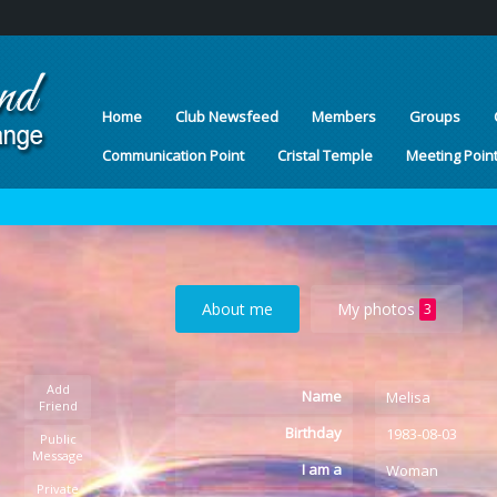
Home
Club Newsfeed
Members
Groups
Communication Point
Cristal Temple
Meeting Poin
About me
My photos
3
Add
Name
Melisa
Friend
Birthday
1983-08-03
Public
Message
I am a
Woman
Private