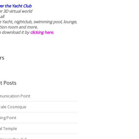
er the Yacht Club
r 3D virtual world
all
he Yacht, nightclub, swimming pool, lounge,
tion room and more.
n download it by
clicking here
.
rs
t Posts
unication Point
rale Cosmique
ing Point
tal Temple