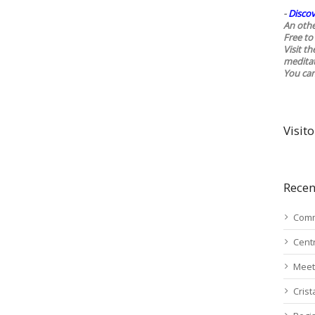
-
Discov
An othe
Free to 
Visit t
medita
You ca
Visito
Recen
Comm
Cent
Meet
Cris