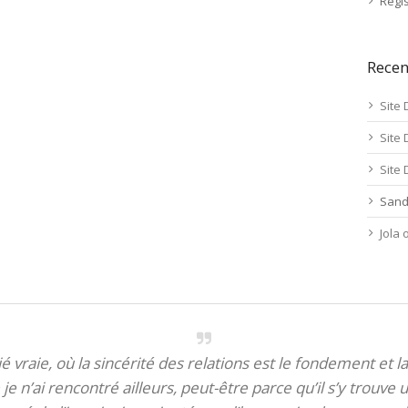
Regis
Rece
Site 
Site 
Site 
Sand
Jola
itié vraie, où la sincérité des relations est le fondement et la
je n’ai rencontré ailleurs, peut-être parce qu’il s’y trouve u