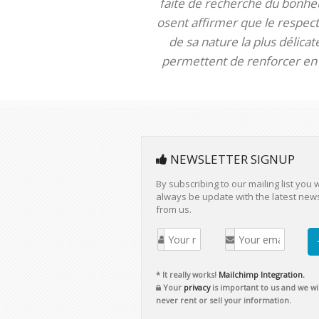
faite de recherche du bonheur
osent affirmer que le respect 
de sa nature la plus délica
permettent de renforcer en m
NEWSLETTER SIGNUP
By subscribing to our mailing list you w
always be update with the latest new
from us.
* It really works!
Mailchimp Integration.
Your
privacy
is important to us and we wil
never rent or sell your information.