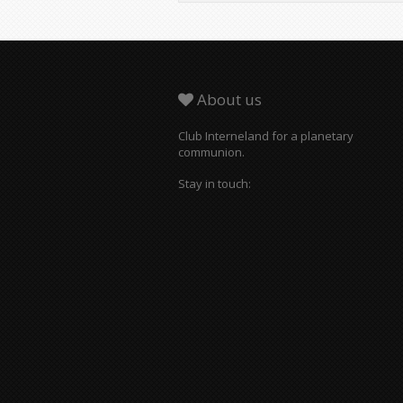
About us
Club Interneland for a planetary
communion.
Stay in touch: