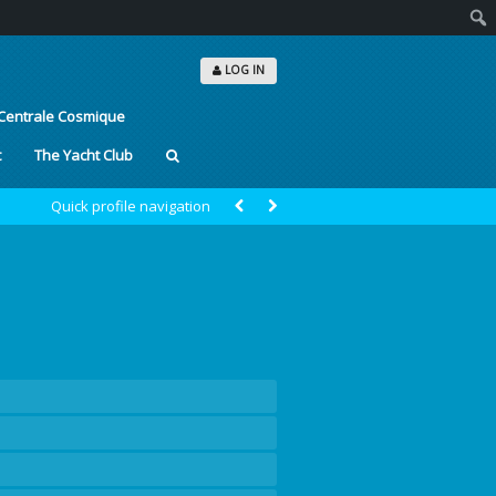
Sear
LOG IN
Centrale Cosmique
t
The Yacht Club
Quick profile navigation