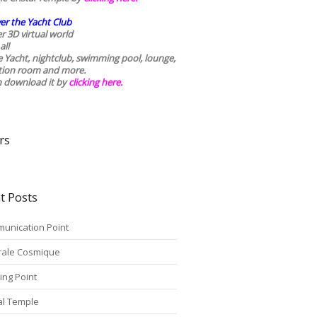
er the Yacht Club
r 3D virtual world
all
he Yacht, nightclub, swimming pool, lounge,
tion room and more.
n download it by
clicking here
.
rs
t Posts
unication Point
rale Cosmique
ing Point
tal Temple