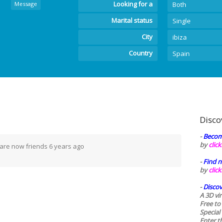
Looking for a
Message
Both
Marital status
Single
City
ibiza
Country
Spain
Disco
-
Becom
by
clic
are now friends
6 years ago
-
Find n
by
clic
-
Discov
A 3D vi
Free to
Special
Enter t