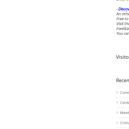
-
Discov
An othe
Free to 
Visit t
medita
You ca
Visito
Recen
Comm
Cent
Meet
Cris