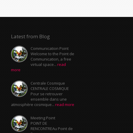
Latest from Blog
Communication Point
Welcome to the Point de
Communication, a free
virtual space...
read
more
Centrale Cosmique
CENTRALE COSMIQUE
Pour se retrouver
ensemble dans une
atmosphère cosmique...
read more
Meeting Point
POINT DE
RENCONTREAu Point de