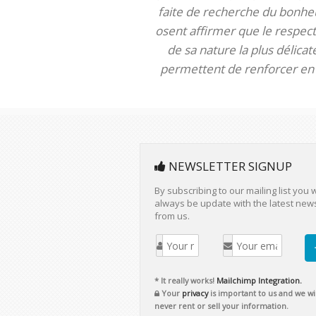
faite de recherche du bonheur
osent affirmer que le respect 
de sa nature la plus délica
permettent de renforcer en m
NEWSLETTER SIGNUP
By subscribing to our mailing list you w
always be update with the latest new
from us.
* It really works!
Mailchimp Integration.
Your
privacy
is important to us and we wil
never rent or sell your information.