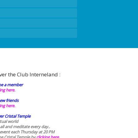
ver the Club Interneland :
e a member
king here.
ew friends
king here.
er Cristal Temple
rtual world
 all and meditate every day..
 event each Thursday at 20 PM
he Cristal Temple by
clicking here.