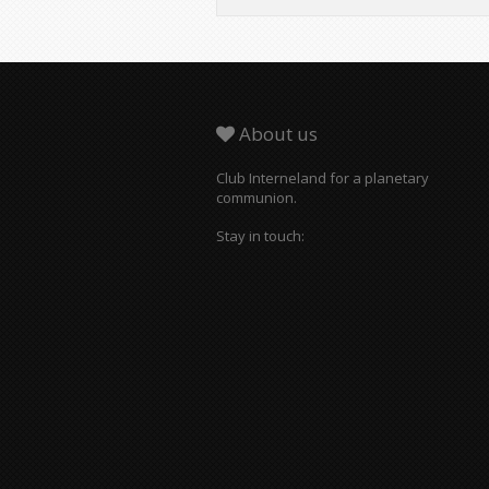
About us
Club Interneland for a planetary
communion.
Stay in touch: