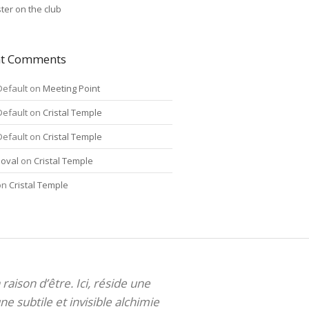
ter on the club
nt Comments
Default
on
Meeting Point
Default
on
Cristal Temple
Default
on
Cristal Temple
oval
on
Cristal Temple
on
Cristal Temple
 raison d’être. Ici, réside une
ne subtile et invisible alchimie