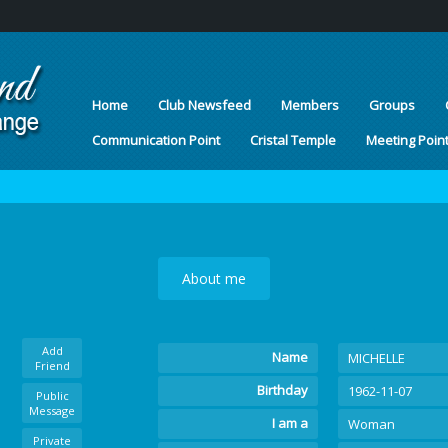
Home
Club Newsfeed
Members
Groups
Communication Point
Cristal Temple
Meeting Poin
About me
Add
Name
MICHELLE
Friend
Birthday
1962-11-07
Public
Message
I am a
Woman
Private