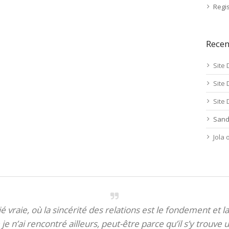
Regis
Rece
Site 
Site 
Site 
Sand
Jola
itié vraie, où la sincérité des relations est le fondement et la
je n’ai rencontré ailleurs, peut-être parce qu’il s’y trouve u