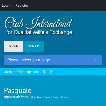
Log In
Register
LOG IN
SIGN UP
Please select your page
Home
Quick profile navigation
Club Newsfeed
Members
Pasquale
Groups
@pasqualeflorio
Active 5 years, 3 months ago
Centrale Cosmique