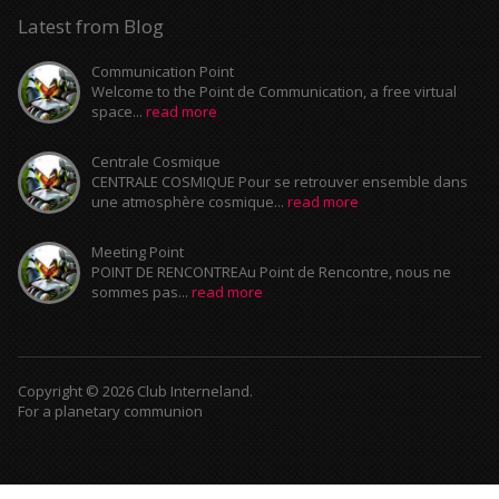
Latest from Blog
Communication Point
Welcome to the Point de Communication, a free virtual
space...
read more
Centrale Cosmique
CENTRALE COSMIQUE Pour se retrouver ensemble dans
une atmosphère cosmique...
read more
Meeting Point
POINT DE RENCONTREAu Point de Rencontre, nous ne
sommes pas...
read more
Copyright © 2026 Club Interneland.
For a planetary communion