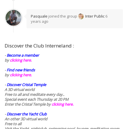
Pasquale
joined the group
Inter Public
6
years ago
Discover the Club Interneland :
-
Become a member
by
clicking here.
-
Find new friends
by
clicking here.
-
Discover Cristal Temple
A 3D virtual world
Free to all and meditate every day..
Special event each Thursday at 20 PM
Enter the Cristal Temple by
clicking here.
-
Discover the Yacht Club
An other 3D virtual world
Free to all
Visit the Yacht, nightclub, swimming pool, lounge, meditation room