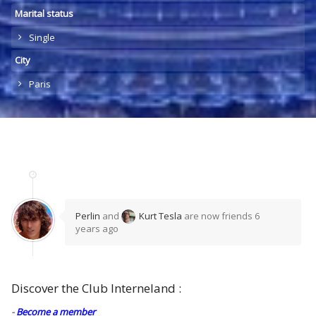
Marital status
Single
City
Paris
Perlin
and
Kurt Tesla
are now friends
6
years ago
Discover the Club Interneland :
-
Become a member