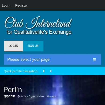
Log In
Register
LOG IN
SIGN UP
Please select your page
Home
Quick profile navigation
Club Newsfeed
Members
Perlin
Groups
@perlin
Active 5 years, 4 months ago
Centrale Cosmique