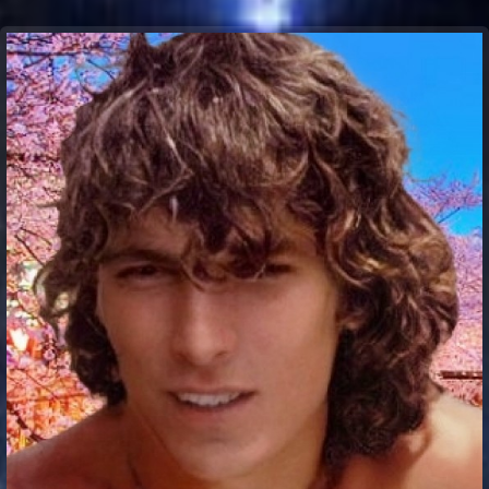
Communication Point
Cristal Temple
Meeting Point
The Yacht Club