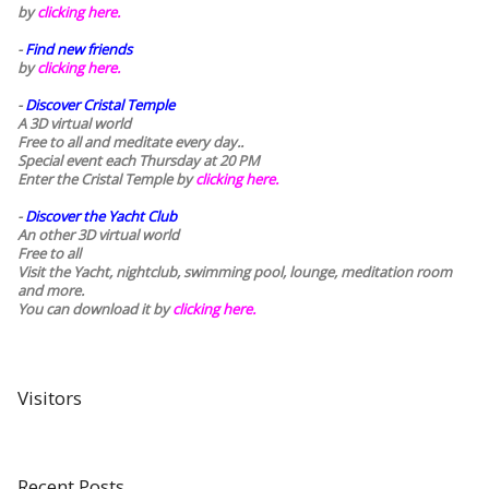
by
clicking here.
-
Find new friends
by
clicking here.
-
Discover Cristal Temple
A 3D virtual world
Free to all and meditate every day..
Special event each Thursday at 20 PM
Enter the Cristal Temple by
clicking here.
-
Discover the Yacht Club
An other 3D virtual world
Free to all
Visit the Yacht, nightclub, swimming pool, lounge, meditation room
and more.
You can download it by
clicking here
.
Visitors
Recent Posts