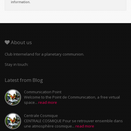
information.
About us
Club Interneland for a planetary communion.
Stay in touch:
Latest from Blog
Communication Point
Welcome to the Point de Communication, a free virtual
space...
read more
Centrale Cosmique
CENTRALE COSMIQUE Pour se retrouver ensemble dans
une atmosphère cosmique...
read more