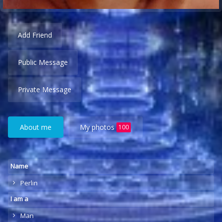
Add Friend
Public Message
Private Message
About me
My photos
100
Name
Perlin
I am a
Man