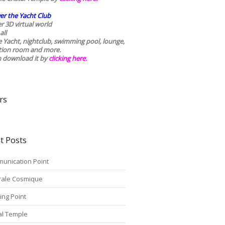
er the Yacht Club
r 3D virtual world
all
he Yacht, nightclub, swimming pool, lounge,
tion room and more.
n download it by
clicking here
.
rs
t Posts
unication Point
rale Cosmique
ing Point
tal Temple