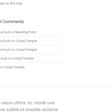
ter on the club
nt Comments
Default
on
Meeting Point
Default
on
Cristal Temple
Default
on
Cristal Temple
oval
on
Cristal Temple
on
Cristal Temple
 raison d’être. Ici, réside une
ne subtile et invisible alchimie