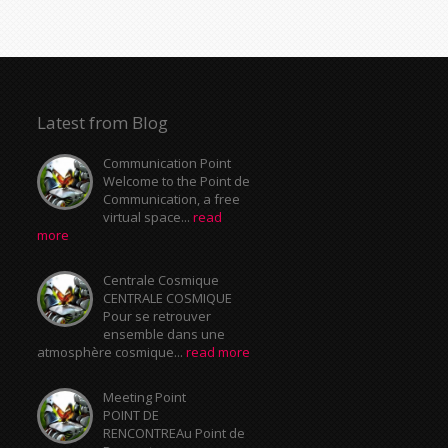
Latest from Blog
Communication Point
Welcome to the Point de
Communication, a free
virtual space...
read
more
Centrale Cosmique
CENTRALE COSMIQUE
Pour se retrouver
ensemble dans une
atmosphère cosmique...
read more
Meeting Point
POINT DE
RENCONTREAu Point de