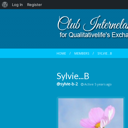
About
Log In
Register
WordPress
HOME
MEMBERS
SYLVIE...B
Sylvie...B
@sylvie-b-2
Active 5 years ago