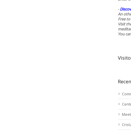
-
Discov
An othe
Free to 
Visit t
medita
You ca
Visito
Recen
Comm
Cent
Meet
Cris