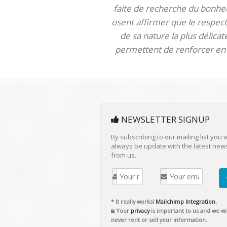
faite de recherche du bonheur
osent affirmer que le respect 
de sa nature la plus délica
permettent de renforcer en m
NEWSLETTER SIGNUP
By subscribing to our mailing list you w
always be update with the latest new
from us.
* It really works!
Mailchimp Integration.
Your
privacy
is important to us and we wil
never rent or sell your information.