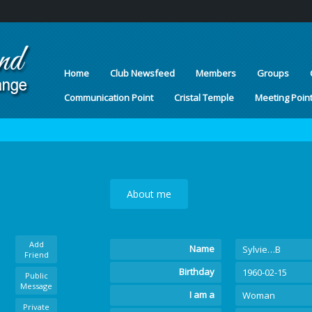
Home
Club Newsfeed
Members
Groups
Communication Point
Cristal Temple
Meeting Poin
About me
Add
Name
Sylvie…B
Friend
Birthday
1960-02-15
Public
Message
I am a
Woman
Private