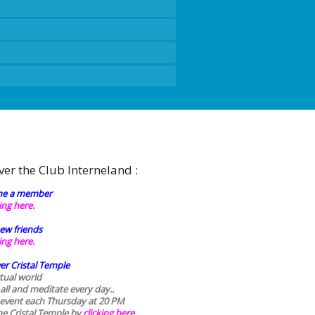
ver the Club Interneland :
e a member
king here.
ew friends
king here.
er Cristal Temple
rtual world
 all and meditate every day..
 event each Thursday at 20 PM
he Cristal Temple by
clicking here.