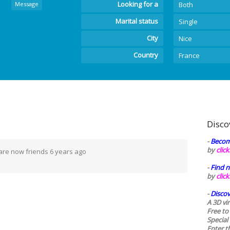
Looking for a
Message
Both
Marital status
Single
City
Nice
Country
France
Disco
-
Becom
by
clic
are now friends
6 years ago
-
Find n
by
clic
-
Discov
A 3D vi
Free to
Special
Enter t