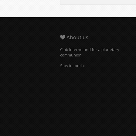
About us
Club Interneland for a planetary
communion.
Stay in touch: