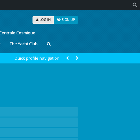
Sear
LOG IN
SIGN UP
Centrale Cosmique
t
The Yacht Club
Quick profile navigation