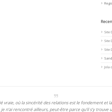
Regis
Rece
Site 
Site 
Site 
Sand
Jola
itié vraie, où la sincérité des relations est le fondement et la
je n’ai rencontré ailleurs, peut-être parce qu’il s’y trouve u