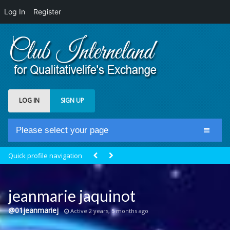
Log In
Register
LOG IN
SIGN UP
Please select your page
Home
Quick profile navigation
Club Newsfeed
Members
jeanmarie jaquinot
Groups
@01jeanmariej
Active 2 years, 5 months ago
Centrale Cosmique