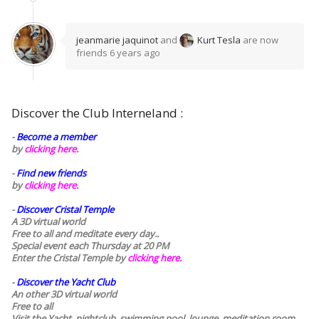
jeanmarie jaquinot
and
Kurt Tesla
are now
friends
6 years ago
Discover the Club Interneland :
-
Become a member
by
clicking here.
-
Find new friends
by
clicking here.
-
Discover Cristal Temple
A 3D virtual world
Free to all and meditate every day..
Special event each Thursday at 20 PM
Enter the Cristal Temple by
clicking here.
-
Discover the Yacht Club
An other 3D virtual world
Free to all
Visit the Yacht, nightclub, swimming pool, lounge, meditation room