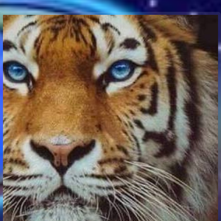
Communication Point
Cristal Temple
Meeting Point
The Yacht Club