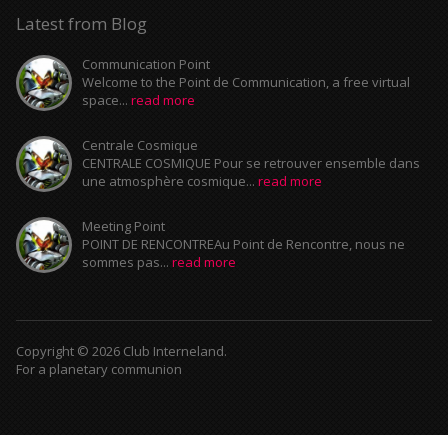
Latest from Blog
Communication Point
Welcome to the Point de Communication, a free virtual
space...
read more
Centrale Cosmique
CENTRALE COSMIQUE Pour se retrouver ensemble dans
une atmosphère cosmique...
read more
Meeting Point
POINT DE RENCONTREAu Point de Rencontre, nous ne
sommes pas...
read more
Copyright © 2026 Club Interneland.
For a planetary communion