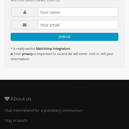
with the latest news from us.
JOIN US
* It really works!
Mailchimp Integration.
Your
privacy
is important to us and we will never rent or sell your
information.
About us
Club Interneland for a planetary communion.
Stay in touch: