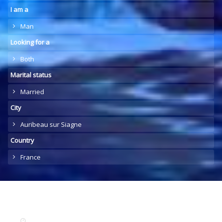
I am a
Man
Looking for a
Both
Marital status
Married
City
Auribeau sur Siagne
Country
France