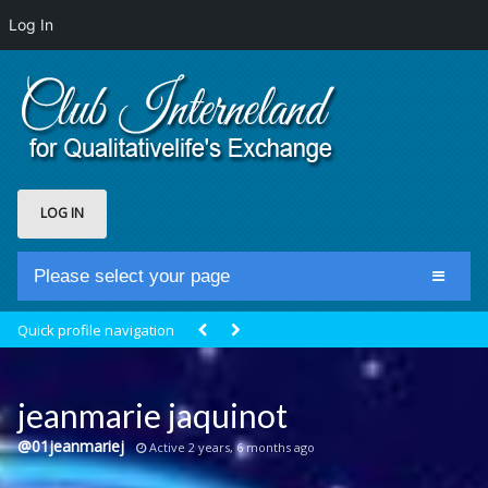
Log In
LOG IN
Please select your page
Home
Quick profile navigation
Club Newsfeed
Members
jeanmarie jaquinot
Groups
@01jeanmariej
Active 2 years, 6 months ago
Centrale Cosmique