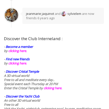
jeanmarie jaquinot
and
sylvielem
are now
friends
6 years ago
Discover the Club Interneland :
-
Become a member
by
clicking here.
-
Find new friends
by
clicking here.
-
Discover Cristal Temple
A 3D virtual world
Free to all and meditate every day..
Special event each Thursday at 20 PM
Enter the Cristal Temple by
clicking here.
-
Discover the Yacht Club
An other 3D virtual world
Free to all
Visit the Yacht, nightclub, swimming pool, lounge, meditation room