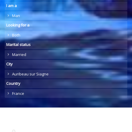
I am a
Man
Looking for a
Both
Marital status
Married
City
Auribeau sur Siagne
Country
France