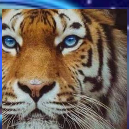
Communication Point
Cristal Temple
Meeting Point
The Yacht Club