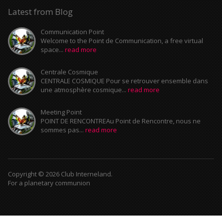
Latest from Blog
Communication Point
Welcome to the Point de Communication, a free virtual
space...
read more
Centrale Cosmique
CENTRALE COSMIQUE Pour se retrouver ensemble dans
une atmosphère cosmique...
read more
Meeting Point
POINT DE RENCONTREAu Point de Rencontre, nous ne
sommes pas...
read more
Copyright © 2026 Club Interneland.
For a planetary communion