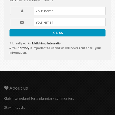
with the latest news from us.
JOIN US
* It really works!
Mailchimp Integration.
Your
privacy
is important to us and we will never rent or sell your
information.
About us
Club Interneland for a planetary communion.
Stay in touch: