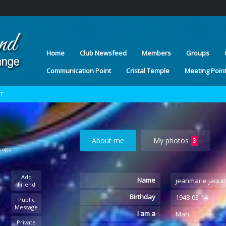
Home
Club Newsfeed
Members
Groups
Communication Point
Cristal Temple
Meeting Poin
OT
About me
My photos
3
s ago
Add
Name
jeanmarie jaqui
Friend
Birthday
1948-03-14
Public
Message
I am a
Man
Private