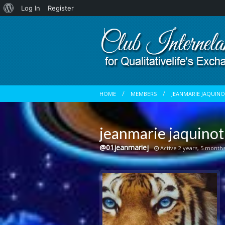
About
Log In
Register
WordPress
HOME
MEMBERS
JEANMARIE JAQUIN
jeanmarie jaquinot
@01jeanmariej
Active 2 years, 5 month