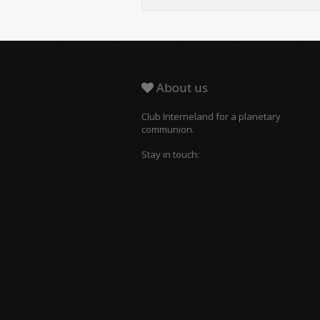
About us
Club Interneland for a planetary
communion.
Stay in touch: