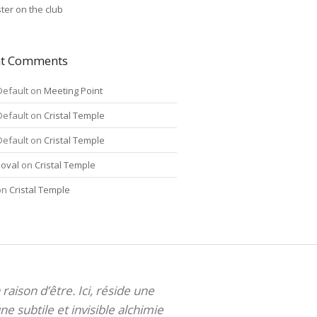
ter on the club
nt Comments
Default
on
Meeting Point
Default
on
Cristal Temple
Default
on
Cristal Temple
oval
on
Cristal Temple
on
Cristal Temple
 raison d’être. Ici, réside une
ne subtile et invisible alchimie