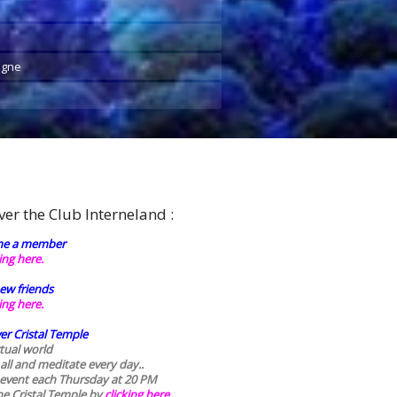
agne
ver the Club Interneland :
e a member
king here.
ew friends
king here.
er Cristal Temple
rtual world
 all and meditate every day..
 event each Thursday at 20 PM
he Cristal Temple by
clicking here.