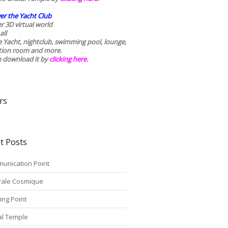
er the Yacht Club
r 3D virtual world
all
he Yacht, nightclub, swimming pool, lounge,
tion room and more.
n download it by
clicking here
.
rs
t Posts
unication Point
rale Cosmique
ing Point
tal Temple