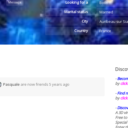
Looking for a
Message
Both
Marital status
Married
City
Auribeau sur Si
Country
France
Disco
-
Becom
by
clic
Pasquale
are now friends
5 years ago
-
Find n
by
clic
-
Discov
A 3D vi
Free to
Special
Enter t