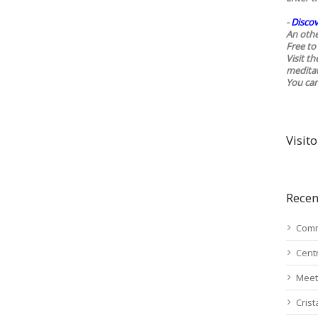
-
Discov
An othe
Free to 
Visit t
medita
You ca
Visito
Recen
Comm
Cent
Meet
Cris