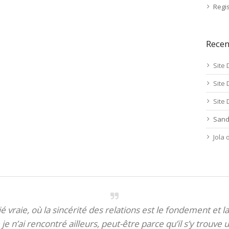
Regis
Rece
Site 
Site 
Site 
Sand
Jola
itié vraie, où la sincérité des relations est le fondement et la
je n’ai rencontré ailleurs, peut-être parce qu’il s’y trouve u