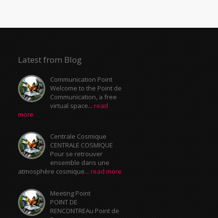
Latest from Blog
Communication Point
Welcome to the Point de
Communication, a free
virtual space...
read
more
Centrale Cosmique
CENTRALE COSMIQUE
Pour se retrouver
ensemble dans une
atmosphère cosmique...
read more
Meeting Point
POINT DE
RENCONTREAu Point de