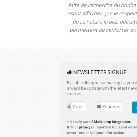
faite de recherche du bonheur
osent affirmer que le respect 
de sa nature la plus délica
permettent de renforcer en m
NEWSLETTER SIGNUP
By subscribing to our mailing list you w
always be update with the latest new
from us.
* It really works!
Mailchimp Integration.
Your
privacy
is important to us and we wil
never rent or sell your information.