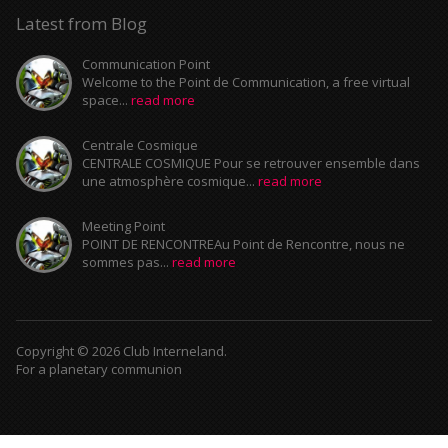
Latest from Blog
Communication Point
Welcome to the Point de Communication, a free virtual
space...
read more
Centrale Cosmique
CENTRALE COSMIQUE Pour se retrouver ensemble dans
une atmosphère cosmique...
read more
Meeting Point
POINT DE RENCONTREAu Point de Rencontre, nous ne
sommes pas...
read more
Copyright © 2026 Club Interneland.
For a planetary communion