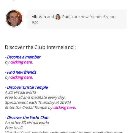
Albaran
and
Paola
are now friends
6 years
ago
Discover the Club Interneland :
-
Become a member
by
clicking here.
-
Find new friends
by
clicking here.
-
Discover Cristal Temple
A 3D virtual world
Free to all and meditate every day..
Special event each Thursday at 20 PM
Enter the Cristal Temple by
clicking here.
-
Discover the Yacht Club
An other 3D virtual world
Free to all
Visit the Yacht, nightclub, swimming pool, lounge, meditation room