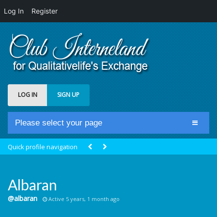
Log In
Register
LOG IN
SIGN UP
Please select your page
Home
Quick profile navigation
Club Newsfeed
Members
Albaran
Groups
@albaran
Active 5 years, 1 month ago
Centrale Cosmique