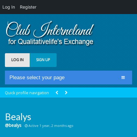
Log In
Register
LOG IN
SIGN UP
Please select your page
Home
Quick profile navigation
Club Newsfeed
Members
Bealys
Groups
@bealys
Active 1 year, 2 months ago
Centrale Cosmique