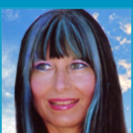
Communication Point
Cristal Temple
Meeting Point
The Yacht Club