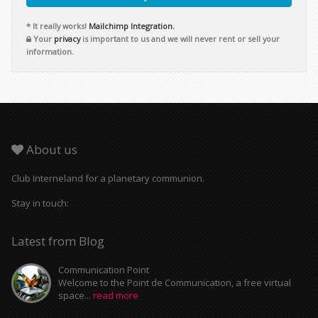
* It really works!
Mailchimp Integration.
Your
privacy
is important to us and we will never rent or sell your
information.
About us
Club Interneland for a planetary communion.
Stay in touch:
Latest from Blog
Communication Point
Welcome to the Point de Communication, a free virtual
space...
read more