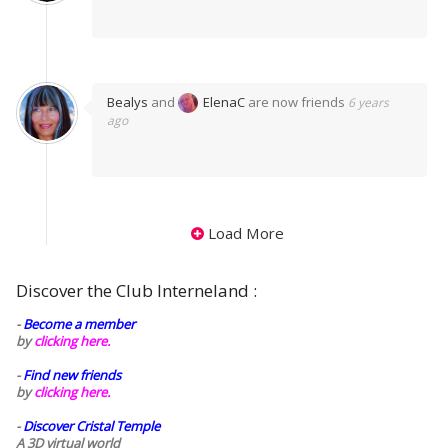
Bealys
and
ElenaC
are now friends
6 years
ago
Load More
Discover the Club Interneland :
-
Become a member
by
clicking here.
-
Find new friends
by
clicking here.
-
Discover Cristal Temple
A 3D virtual world