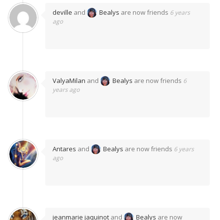
deville
and
Bealys
are now friends
6 years
ago
ValyaMilan
and
Bealys
are now friends
6
years ago
Antares
and
Bealys
are now friends
6 years
ago
jeanmarie jaquinot
and
Bealys
are now