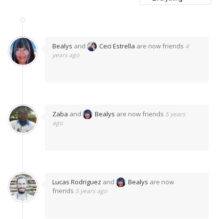
Bealys
and
Ceci Estrella
are now friends
4
years ago
Zaba
and
Bealys
are now friends
5 years
ago
Lucas Rodriguez
and
Bealys
are now
friends
5 years ago