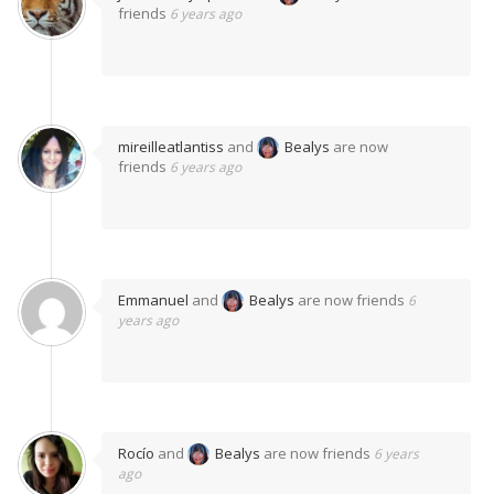
friends
6 years ago
mireilleatlantiss
and
Bealys
are now
friends
6 years ago
Emmanuel
and
Bealys
are now friends
6
years ago
Rocío
and
Bealys
are now friends
6 years
ago