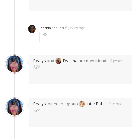
6 years ago
Laetitia
replied
💜
Bealys
and
Ewelina
are now friends
6 years
ago
Bealys
joined the group
Inter Public
6 years
ago