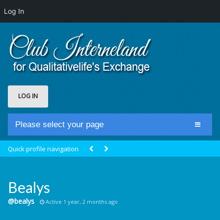
Log In
LOG IN
Please select your page
Home
Quick profile navigation
Club Newsfeed
Members
Bealys
Groups
@bealys
Active 1 year, 2 months ago
Centrale Cosmique