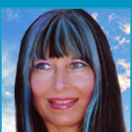
Communication Point
Cristal Temple
Meeting Point
The Yacht Club