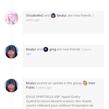
01isabelleG
and
Bealys
are now friends
5
years ago
Bealys
and
greg
are now friends
5 years
ago
Bealys
posted an update in the group
Inter
Public
5 years ago
IDYLLE SPIRITUELLE d’IJP. Appel-Guéry
Quand la raison devient oraison, des chants
sacrés s’élèvent pour célébrer l’inspiration de