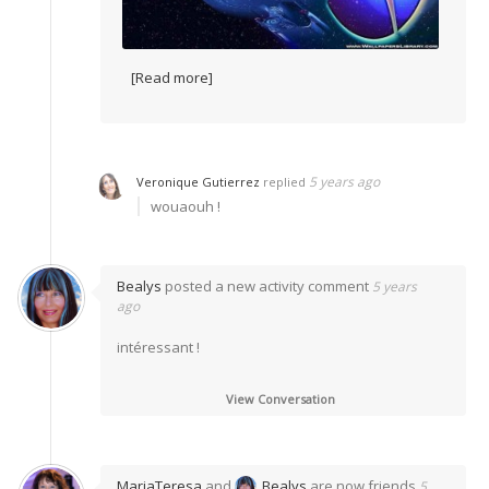
[Read more]
5 years ago
Veronique Gutierrez
replied
wouaouh !
Bealys
posted a new activity comment
5 years
ago
intéressant !
View Conversation
MariaTeresa
and
Bealys
are now friends
5