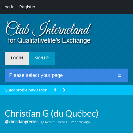
Log In
Register
LOG IN
SIGN UP
Please select your page
Home
Quick profile navigation
Club Newsfeed
Members
Christian G (du Québec)
Groups
@christiangrenier
Active 3 years, 3 months ago
Centrale Cosmique