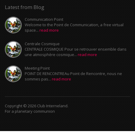
Latest from Blog
Communication Point
Welcome to the Point de Communication, a free virtual
space...
read more
Centrale Cosmique
CENTRALE COSMIQUE Pour se retrouver ensemble dans
une atmosphère cosmique...
read more
Meeting Point
POINT DE RENCONTREAu Point de Rencontre, nous ne
sommes pas...
read more
Copyright © 2026 Club Interneland.
For a planetary communion