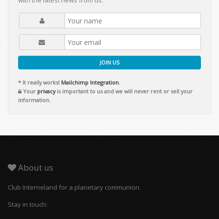
with the latest news from us.
JOIN US
* It really works!
Mailchimp Integration.
Your
privacy
is important to us and we will never rent or sell your
information.
About us
Club Interneland for a planetary communion.
Stay in touch: