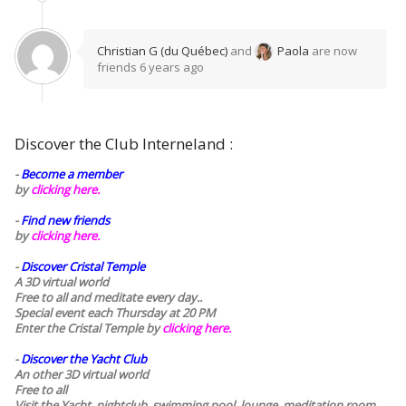
Christian G (du Québec)
and
Paola
are now
friends
6 years ago
Discover the Club Interneland :
-
Become a member
by
clicking here.
-
Find new friends
by
clicking here.
-
Discover Cristal Temple
A 3D virtual world
Free to all and meditate every day..
Special event each Thursday at 20 PM
Enter the Cristal Temple by
clicking here.
-
Discover the Yacht Club
An other 3D virtual world
Free to all
Visit the Yacht, nightclub, swimming pool, lounge, meditation room