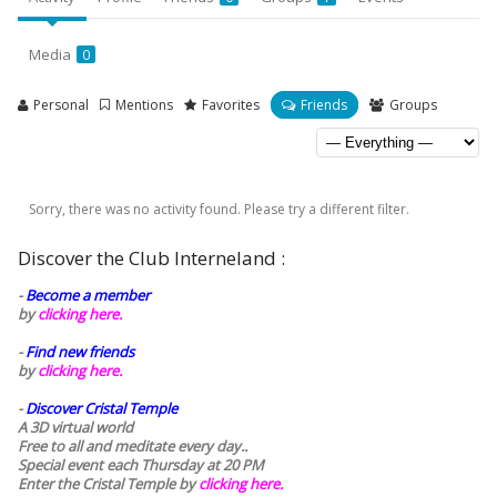
Media
0
Personal
Mentions
Favorites
Friends
Groups
Sorry, there was no activity found. Please try a different filter.
Discover the Club Interneland :
-
Become a member
by
clicking here.
-
Find new friends
by
clicking here.
-
Discover Cristal Temple
A 3D virtual world
Free to all and meditate every day..
Special event each Thursday at 20 PM
Enter the Cristal Temple by
clicking here.