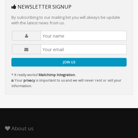
NEWSLETTER SIGNUP
By subscribing to our mailing list you will always be update
with the latest news from us.
JOIN US
* It really works!
Mailchimp Integration.
Your
privacy
is important to us and we will never rent or sell your
information.
About us