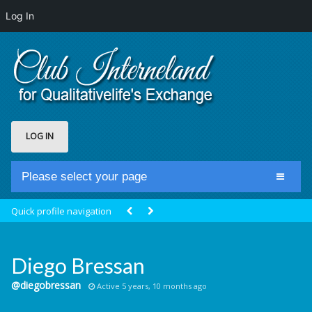
Log In
LOG IN
Please select your page
Home
Quick profile navigation
Club Newsfeed
Members
Diego Bressan
Groups
@diegobressan
Active 5 years, 10 months ago
Centrale Cosmique