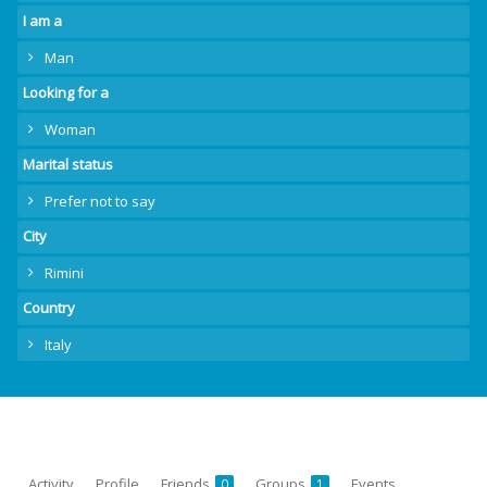
I am a
Man
Looking for a
Woman
Marital status
Prefer not to say
City
Rimini
Country
Italy
Activity
Profile
Friends
Groups
Events
0
1