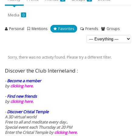
Media
0
Personal
Mentions
Favorites
Friends
Groups
Sorry, there was no activity found. Please try a different filter.
Discover the Club Interneland :
-
Become a member
by
clicking here.
-
Find new friends
by
clicking here.
-
Discover Cristal Temple
A 3D virtual world
Free to all and meditate every day..
Special event each Thursday at 20 PM
Enter the Cristal Temple by
clicking here.