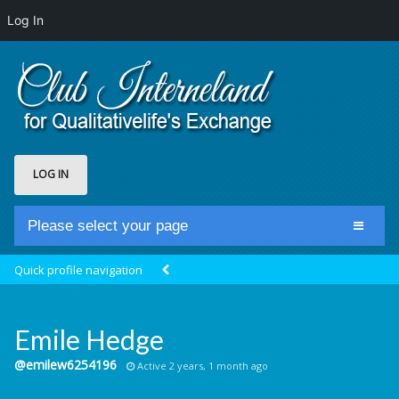
Log In
LOG IN
Please select your page
Home
Quick profile navigation
Club Newsfeed
Members
Emile Hedge
Groups
@emilew6254196
Active 2 years, 1 month ago
Centrale Cosmique