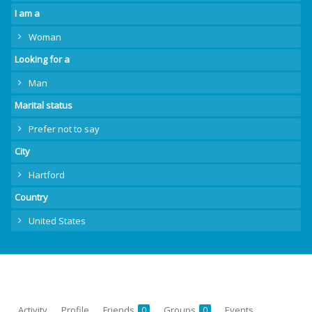
I am a
Woman
Looking for a
Man
Marital status
Prefer not to say
City
Hartford
Country
United States
Activity
Profile
Friends
Groups
Events
0
0