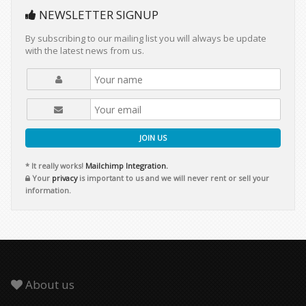
NEWSLETTER SIGNUP
By subscribing to our mailing list you will always be update
with the latest news from us.
JOIN US
* It really works!
Mailchimp Integration.
Your
privacy
is important to us and we will never rent or sell your
information.
About us