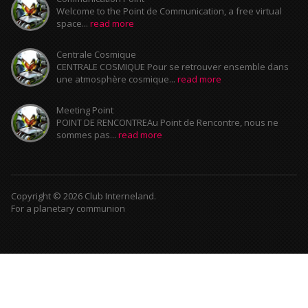
Welcome to the Point de Communication, a free virtual
space...
read more
Centrale Cosmique
CENTRALE COSMIQUE Pour se retrouver ensemble dans
une atmosphère cosmique...
read more
Meeting Point
POINT DE RENCONTREAu Point de Rencontre, nous ne
sommes pas...
read more
Copyright © 2026 Club Interneland.
For a planetary communion