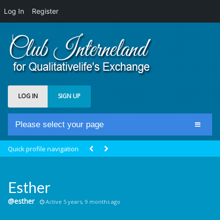
Log In
Register
LOG IN
SIGN UP
Please select your page
Home
Quick profile navigation
Club Newsfeed
Members
Esther
Groups
@esther
Active 5 years, 9 months ago
Centrale Cosmique