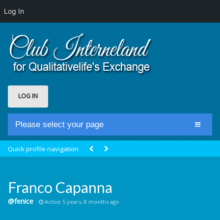
Log In
LOG IN
Please select your page
Home
Quick profile navigation
Club Newsfeed
Members
Franco Capanna
Groups
@fenice
Active 5 years, 8 months ago
Centrale Cosmique