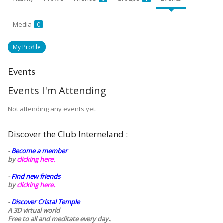
Media
0
My Profile
Events
Events I'm Attending
Not attending any events yet.
Discover the Club Interneland :
-
Become a member
by
clicking here.
-
Find new friends
by
clicking here.
-
Discover Cristal Temple
A 3D virtual world
Free to all and meditate every day..