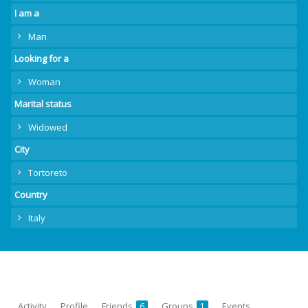
I am a
Man
Looking for a
Woman
Marital status
Widowed
City
Tortoreto
Country
Italy
Activity
Profile
Friends
Groups
Events
6
1