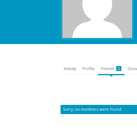
Activity
Profile
Friends
Gro
0
Friends
Sorry, no members were found.