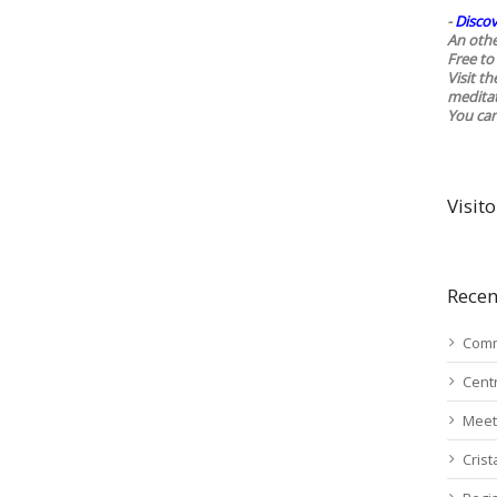
-
Discov
An othe
Free to 
Visit t
medita
You ca
Visito
Recen
Comm
Cent
Meet
Cris