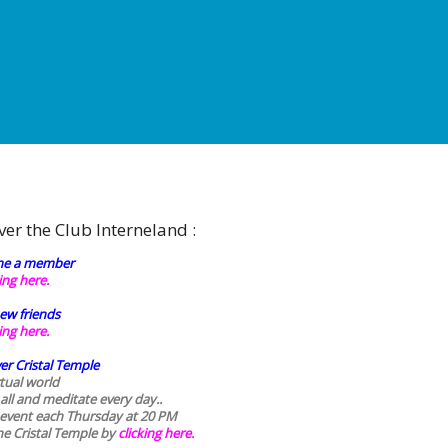
ver the Club Interneland :
e a member
king here.
ew friends
king here.
er Cristal Temple
rtual world
 all and meditate every day..
 event each Thursday at 20 PM
he Cristal Temple by
clicking here.