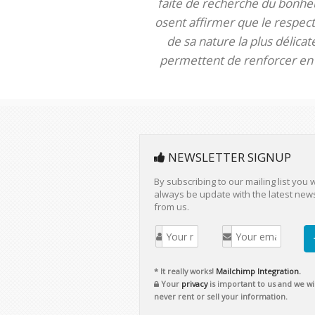
faite de recherche du bonheur
osent affirmer que le respect 
de sa nature la plus délica
permettent de renforcer en m
NEWSLETTER SIGNUP
By subscribing to our mailing list you w
always be update with the latest new
from us.
* It really works!
Mailchimp Integration.
Your
privacy
is important to us and we wil
never rent or sell your information.