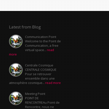
Latest from Blog
Communication Point
Welcome to the Point de
Communication, a free
virtual space...
read
more
Centrale Cosmique
CENTRALE COSMIQUE
Pour se retrouver
ensemble dans une
atmosphère cosmique...
read more
Meeting Point
POINT DE
RENCONTREAu Point de
Rencontre, nous ne