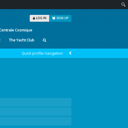
Sear
LOG IN
SIGN UP
Centrale Cosmique
t
The Yacht Club
Quick profile navigation