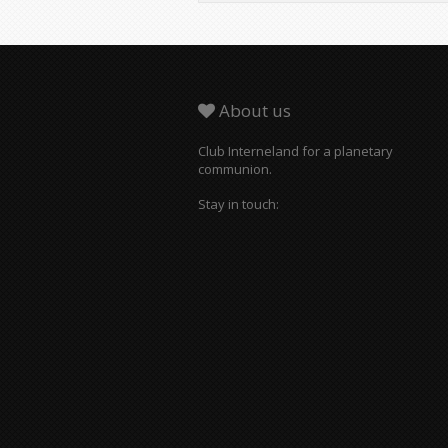
About us
Club Interneland for a planetary
communion.
Stay in touch: