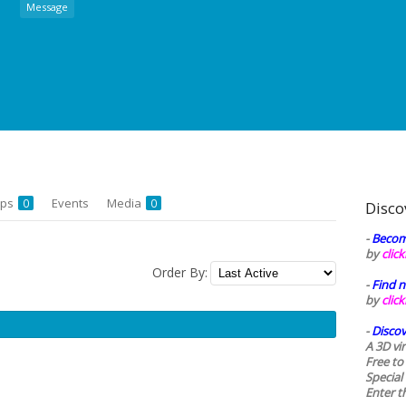
Message
ups
Events
Media
0
0
Disco
-
Becom
by
clic
Order By:
-
Find n
by
clic
-
Discov
A 3D vi
Free to
Special
Enter t