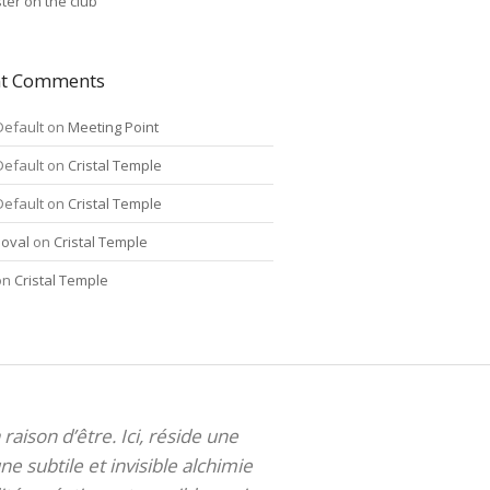
ter on the club
nt Comments
Default
on
Meeting Point
Default
on
Cristal Temple
Default
on
Cristal Temple
oval
on
Cristal Temple
on
Cristal Temple
 raison d’être. Ici, réside une
ne subtile et invisible alchimie