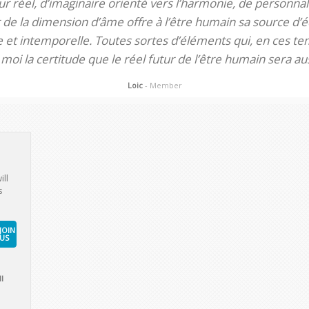
 réel, d’imaginaire orienté vers l’harmonie, de personnali
de la dimension d’âme offre à l’être humain sa source d’éq
te et intemporelle. Toutes sortes d’éléments qui, en ces tem
oi la certitude que le réel futur de l’être humain sera aus
Loic
- Member
ill
s
JOIN
US
l