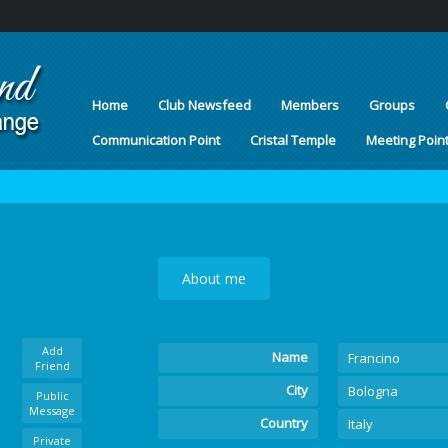
Home
Club Newsfeed
Members
Groups
Communication Point
Cristal Temple
Meeting Poin
About me
Add
Name
Francino
Friend
City
Bologna
Public
Message
Country
Italy
Private