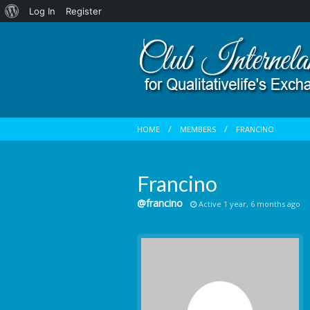
About
Log In
Register
WordPress
HOME
MEMBERS
FRANCINO
Francino
@francino
Active 1 year, 6 months ago