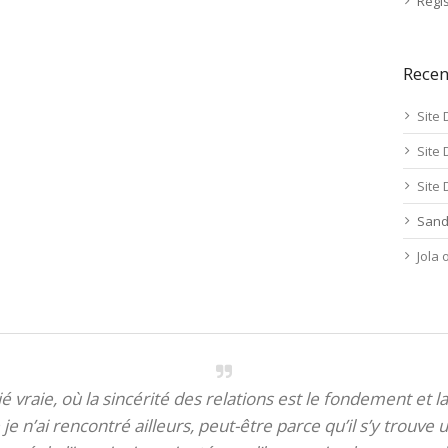
Regis
Rece
Site 
Site 
Site 
Sand
Jola
itié vraie, où la sincérité des relations est le fondement et la
je n’ai rencontré ailleurs, peut-être parce qu’il s’y trouve u