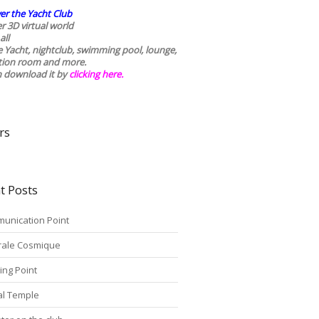
er the Yacht Club
r 3D virtual world
all
he Yacht, nightclub, swimming pool, lounge,
tion room and more.
n download it by
clicking here
.
rs
t Posts
unication Point
rale Cosmique
ing Point
tal Temple