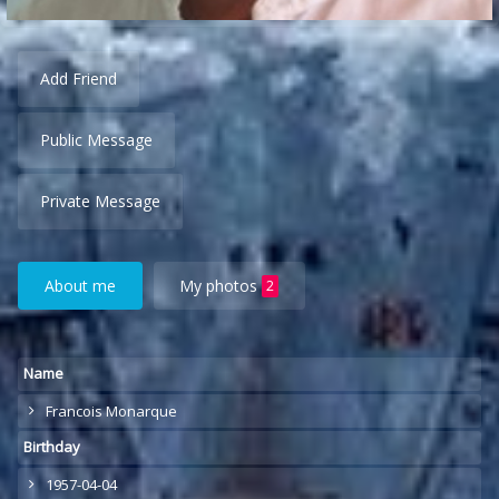
Add Friend
Public Message
Private Message
About me
My photos
2
Name
Francois Monarque
Birthday
1957-04-04