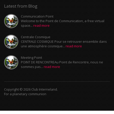
Latest from Blog
Communication Point
Welcome to the Point de Communication, a free virtual
space...
read more
Centrale Cosmique
CENTRALE COSMIQUE Pour se retrouver ensemble dans
une atmosphère cosmique...
read more
Meeting Point
POINT DE RENCONTREAu Point de Rencontre, nous ne
sommes pas...
read more
Copyright © 2026 Club Interneland.
For a planetary communion