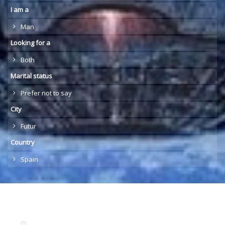
I am a
Man
Looking for a
Both
Marital status
Prefer not to say
City
Futur
Country
Spain