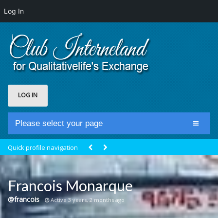
Log In
LOG IN
Please select your page
Home
Quick profile navigation
Club Newsfeed
Members
Francois Monarque
Groups
@francois
Active 3 years, 2 months ago
Centrale Cosmique