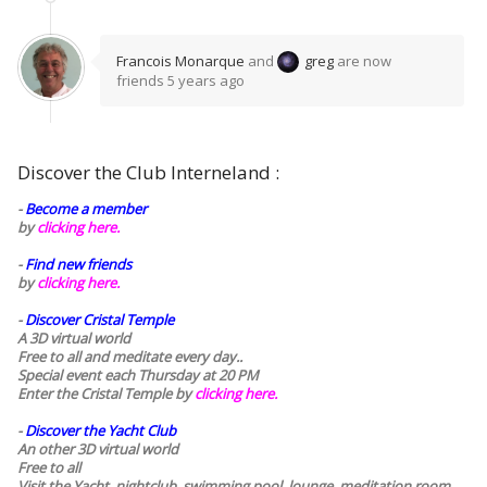
Francois Monarque
and
greg
are now
friends
5 years ago
Discover the Club Interneland :
-
Become a member
by
clicking here.
-
Find new friends
by
clicking here.
-
Discover Cristal Temple
A 3D virtual world
Free to all and meditate every day..
Special event each Thursday at 20 PM
Enter the Cristal Temple by
clicking here.
-
Discover the Yacht Club
An other 3D virtual world
Free to all
Visit the Yacht, nightclub, swimming pool, lounge, meditation room