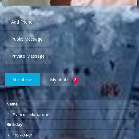
Add Friend
Public Message
Private Message
About me
My photos
2
Name
Francois Monarque
Birthday
1957-04-04