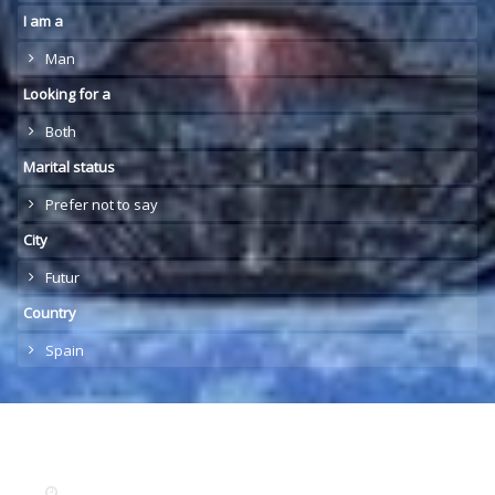
I am a
Man
Looking for a
Both
Marital status
Prefer not to say
City
Futur
Country
Spain