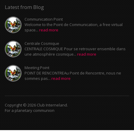
Latest from Blog
Communication Point
Welcome to the Point de Communication, a free virtual
space...
read more
Centrale Cosmique
CENTRALE COSMIQUE Pour se retrouver ensemble dans
une atmosphère cosmique...
read more
Meeting Point
POINT DE RENCONTREAu Point de Rencontre, nous ne
sommes pas...
read more
Copyright © 2026 Club Interneland.
For a planetary communion