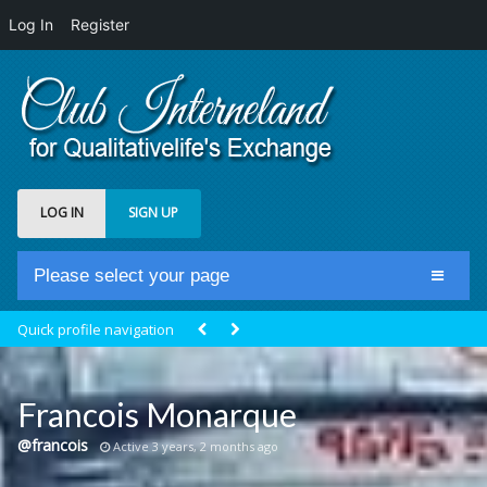
Log In
Register
LOG IN
SIGN UP
Please select your page
Home
Quick profile navigation
Club Newsfeed
Members
Francois Monarque
Groups
@francois
Active 3 years, 2 months ago
Centrale Cosmique