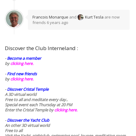
Francois Monarque
and
Kurt Tesla
are now
friends
6 years ago
Discover the Club Interneland :
-
Become a member
by
clicking here.
-
Find new friends
by
clicking here.
-
Discover Cristal Temple
A 3D virtual world
Free to all and meditate every day..
Special event each Thursday at 20 PM
Enter the Cristal Temple by
clicking here.
-
Discover the Yacht Club
An other 3D virtual world
Free to all
Visit the Yacht, nightclub, swimming pool, lounge, meditation room