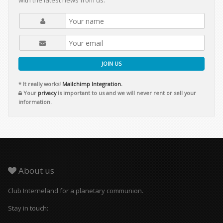
with the latest news from us.
JOIN US
* It really works!
Mailchimp Integration.
Your
privacy
is important to us and we will never rent or sell your
information.
About us
Club Interneland for a planetary communion.
Stay in touch: