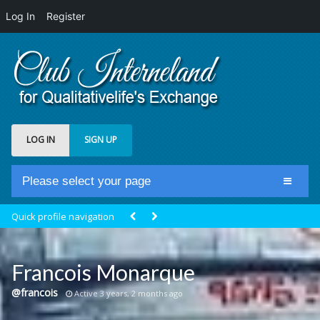
Log In
Register
LOG IN
SIGN UP
Please select your page
Home
Quick profile navigation
Club Newsfeed
Members
Francois Monarque
Groups
@francois
Active 3 years, 2 months ago
Centrale Cosmique