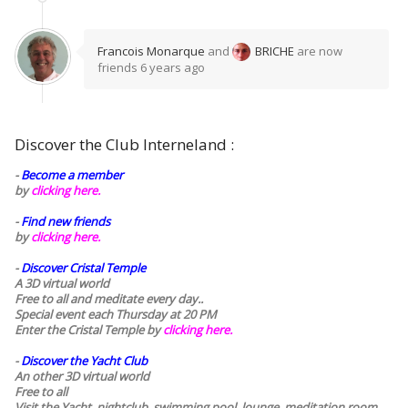
Francois Monarque
and
BRICHE
are now
friends
6 years ago
Discover the Club Interneland :
-
Become a member
by
clicking here.
-
Find new friends
by
clicking here.
-
Discover Cristal Temple
A 3D virtual world
Free to all and meditate every day..
Special event each Thursday at 20 PM
Enter the Cristal Temple by
clicking here.
-
Discover the Yacht Club
An other 3D virtual world
Free to all
Visit the Yacht, nightclub, swimming pool, lounge, meditation room