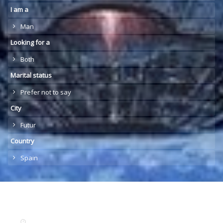
I am a
Man
Looking for a
Both
Marital status
Prefer not to say
City
Futur
Country
Spain