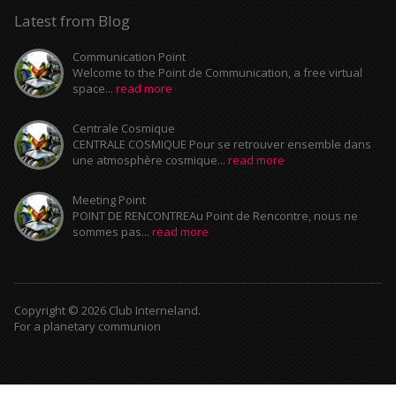
Latest from Blog
Communication Point
Welcome to the Point de Communication, a free virtual
space...
read more
Centrale Cosmique
CENTRALE COSMIQUE Pour se retrouver ensemble dans
une atmosphère cosmique...
read more
Meeting Point
POINT DE RENCONTREAu Point de Rencontre, nous ne
sommes pas...
read more
Copyright © 2026 Club Interneland.
For a planetary communion