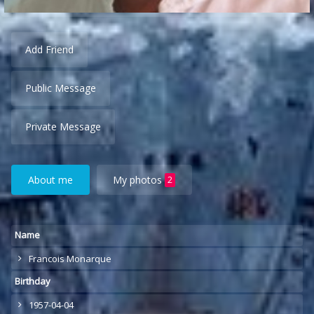
Add Friend
Public Message
Private Message
About me
My photos
2
Name
Francois Monarque
Birthday
1957-04-04