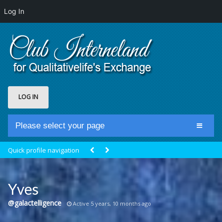
Log In
LOG IN
Please select your page
Home
Quick profile navigation
Club Newsfeed
Members
Yves
Groups
@galactelligence
Active 5 years, 10 months ago
Centrale Cosmique