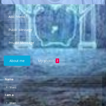
Add Friend
Public Message
Private Message
About me
My photos
3
Name
Yves
I am a
Man