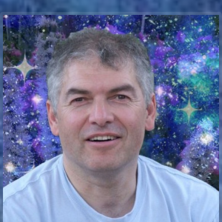
Communication Point
Cristal Temple
Meeting Point
The Yacht Club