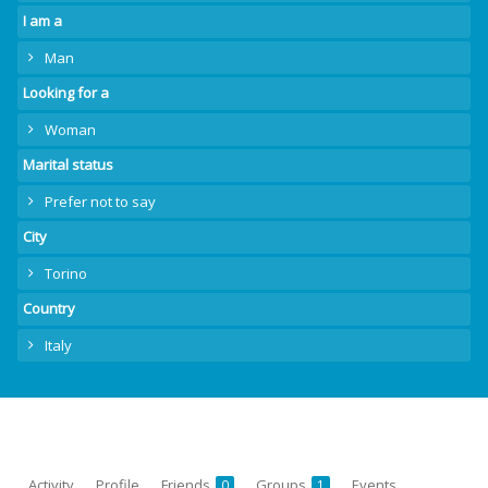
I am a
Man
Looking for a
Woman
Marital status
Prefer not to say
City
Torino
Country
Italy
Activity
Profile
Friends
Groups
Events
0
1