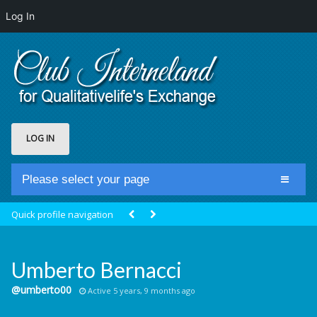
Log In
LOG IN
Please select your page
Home
Quick profile navigation
Club Newsfeed
Members
Umberto Bernacci
Groups
@umberto00
Active 5 years, 9 months ago
Centrale Cosmique