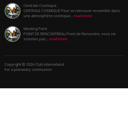
Centrale Cosmique
CENTRALE COSMIQUE Pour se retrouver ensemble dans
une atmosphère cosmique...
read more
Meeting Point
POINT DE RENCONTREAu Point de Rencontre, nous ne
sommes pas...
read more
Copyright © 2026 Club Interneland.
For a planetary communion