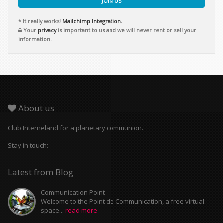
JOIN US
* It really works!
Mailchimp Integration.
Your
privacy
is important to us and we will never rent or sell your
information.
About us
Club Interneland for a planetary communion.
Stay in touch:
Latest from Blog
Communication Point
Welcome to the Point de Communication, a free virtual
space...
read more