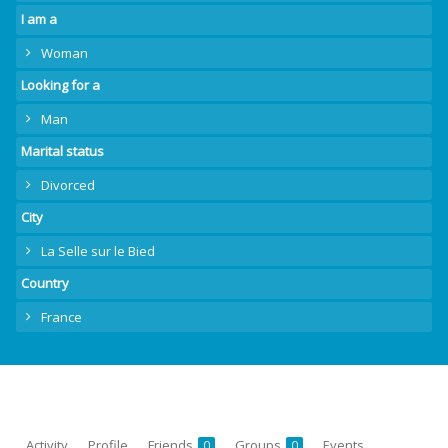
I am a
Woman
Looking for a
Man
Marital status
Divorced
City
La Selle sur le Bied
Country
France
Activity
Profile
Friends
Groups
Events
0
0