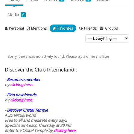
Media
0
Personal
Mentions
Favorites
Friends
Groups
Sorry, there was no activity found. Please try a different filter.
Discover the Club Interneland :
-
Become a member
by
clicking here.
-
Find new friends
by
clicking here.
-
Discover Cristal Temple
A 3D virtual world
Free to all and meditate every day..
Special event each Thursday at 20 PM
Enter the Cristal Temple by
clicking here.