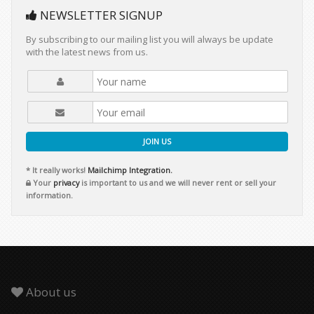
NEWSLETTER SIGNUP
By subscribing to our mailing list you will always be update
with the latest news from us.
JOIN US
* It really works!
Mailchimp Integration.
Your
privacy
is important to us and we will never rent or sell your
information.
About us