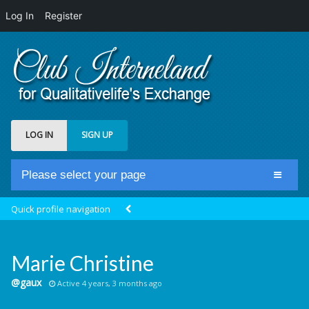
Log In
Register
LOG IN
SIGN UP
Please select your page
Home
Quick profile navigation
Club Newsfeed
Members
Marie Christine
Groups
@gaux
Active 4 years, 3 months ago
Centrale Cosmique