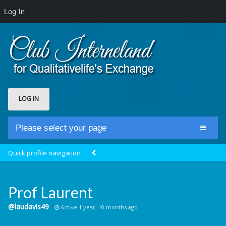
Log In
LOG IN
Please select your page
Home
Quick profile navigation
Club Newsfeed
Members
Prof Laurent
Groups
@laudavis49
Active 1 year, 10 months ago
Centrale Cosmique