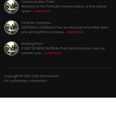
Communication Point
Welcome to the Point de Communication, a free virtual
space...
read more
Centrale Cosmique
CENTRALE COSMIQUE Pour se retrouver ensemble dans
une atmosphère cosmique...
read more
Meeting Point
POINT DE RENCONTREAu Point de Rencontre, nous ne
sommes pas...
read more
Copyright © 2026 Club Interneland.
For a planetary communion