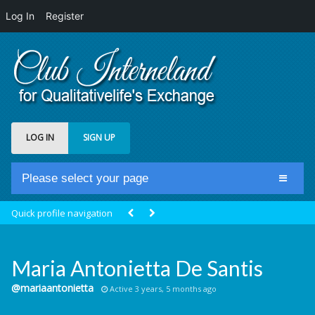
Log In
Register
LOG IN
SIGN UP
Please select your page
Home
Quick profile navigation
Club Newsfeed
Members
Maria Antonietta De Santis
Groups
@mariaantonietta
Active 3 years, 5 months ago
Centrale Cosmique