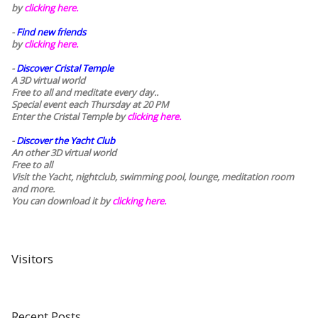
by
clicking here.
-
Find new friends
by
clicking here.
-
Discover Cristal Temple
A 3D virtual world
Free to all and meditate every day..
Special event each Thursday at 20 PM
Enter the Cristal Temple by
clicking here.
-
Discover the Yacht Club
An other 3D virtual world
Free to all
Visit the Yacht, nightclub, swimming pool, lounge, meditation room
and more.
You can download it by
clicking here
.
Visitors
Recent Posts