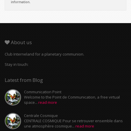
information.
About us
Club Interneland for a planetary communion.
Stay in touch:
Latest from Blog
Communication Point
Welcome to the Point de Communication, a free virtual
space...
read more
Centrale Cosmique
CENTRALE COSMIQUE Pour se retrouver ensemble dans
une atmosphère cosmique...
read more