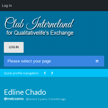
Log In
LOG IN
Please select your page
Home
Quick profile navigation
Club Newsfeed
Members
Edline Chado
Groups
@melcosmo
Active 5 years, 3 months ago
Centrale Cosmique