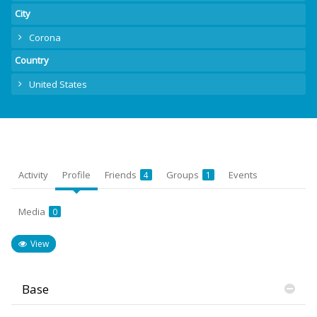
City
Corona
Country
United States
Activity
Profile
Friends
Groups
Events
4
1
Media
0
View
Base