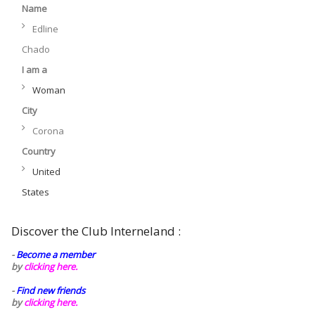
Name
Edline
Chado
I am a
Woman
City
Corona
Country
United
States
Discover the Club Interneland :
-
Become a member
by
clicking here.
-
Find new friends
by
clicking here.