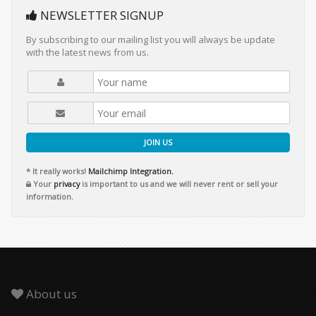
NEWSLETTER SIGNUP
By subscribing to our mailing list you will always be update
with the latest news from us.
JOIN US
* It really works!
Mailchimp Integration.
Your
privacy
is important to us and we will never rent or sell your
information.
About us