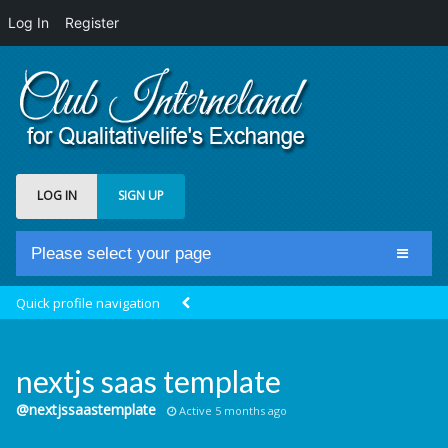
Log In
Register
LOG IN
SIGN UP
Please select your page
Home
Quick profile navigation
Club Newsfeed
Members
nextjs saas template
Groups
@nextjssaastemplate
Active 5 months ago
Centrale Cosmique