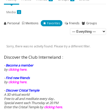
Media
0
Personal
Mentions
Favorites
Friends
Groups
Sorry, there was no activity found. Please try a different filter.
Discover the Club Interneland :
-
Become a member
by
clicking here.
-
Find new friends
by
clicking here.
-
Discover Cristal Temple
A 3D virtual world
Free to all and meditate every day..
Special event each Thursday at 20 PM
Enter the Cristal Temple by
clicking here.