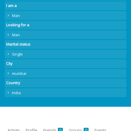
I am a
Man
Looking for a
Man
Marital status
Single
City
mumbai
Country
India
Activity
Profile
Friends
Groups
Events
0
0