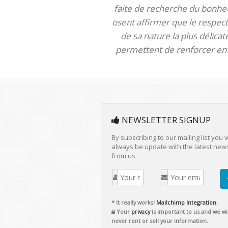
faite de recherche du bonheur
osent affirmer que le respect 
de sa nature la plus délica
permettent de renforcer en m
NEWSLETTER SIGNUP
By subscribing to our mailing list you w
always be update with the latest new
from us.
* It really works!
Mailchimp Integration.
Your
privacy
is important to us and we wil
never rent or sell your information.