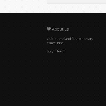
About us
Club Interneland for a planetary
communion.
Stay in touch: