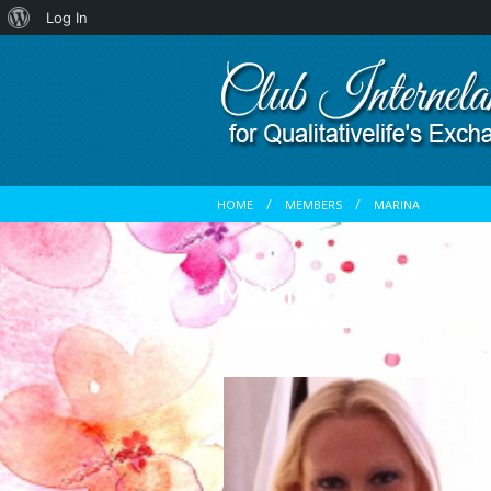
About
Log In
WordPress
HOME
MEMBERS
MARINA
Marina
@ninaactivitesibiza
Active 5 years, 7 m