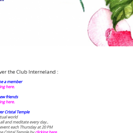
ver the Club Interneland :
e a member
king here.
ew friends
king here.
er Cristal Temple
rtual world
 all and meditate every day..
 event each Thursday at 20 PM
he Cristal Temple by
clicking here.