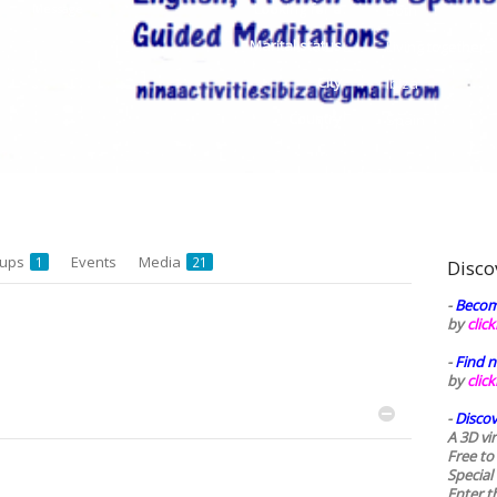
Looking for a
Message
Both
Marital status
Living together
City
Ibiza
Country
Spain
oups
Events
Media
1
21
Disco
-
Becom
by
clic
-
Find n
by
clic
-
Discov
A 3D vi
Free to
Special
Enter t