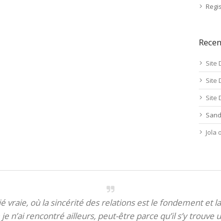
Regis
Rece
Site 
Site 
Site 
Sand
Jola
itié vraie, où la sincérité des relations est le fondement et la
je n’ai rencontré ailleurs, peut-être parce qu’il s’y trouve u