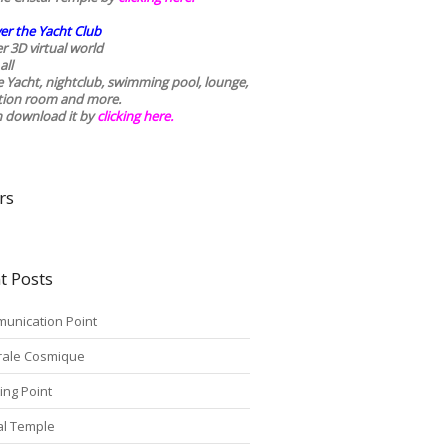
er the Yacht Club
r 3D virtual world
all
he Yacht, nightclub, swimming pool, lounge,
tion room and more.
n download it by
clicking here
.
rs
t Posts
unication Point
rale Cosmique
ing Point
tal Temple