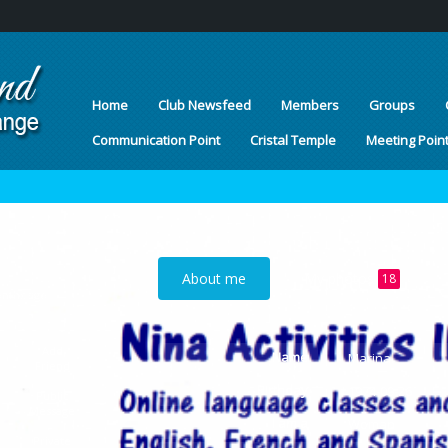
Home
Club Newsfeed
Members
Groups
Communication Point
Cristal Temple
Meeting Poin
About me
My photos
18
onths ago
Add
Name
Marina
Friend
Birthday
1974-09-26
Public
Message
I am a
Woman
Private