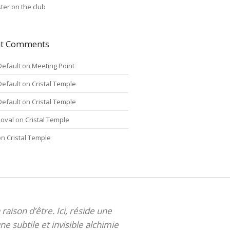
ter on the club
nt Comments
Default
on
Meeting Point
Default
on
Cristal Temple
Default
on
Cristal Temple
oval
on
Cristal Temple
on
Cristal Temple
 raison d’être. Ici, réside une
ne subtile et invisible alchimie