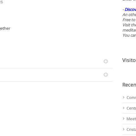
26
-
Discov
An othe
Free to 
Visit t
gether
medita
You ca
Visito
Recen
Comm
Cent
Meet
Cris