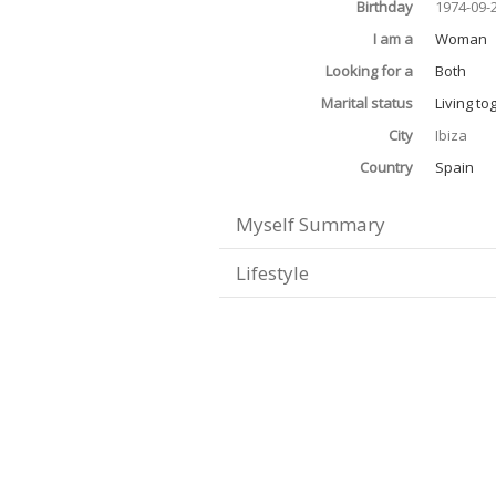
Birthday
1974-09-
I am a
Woman
Looking for a
Both
Marital status
Living to
City
Ibiza
Country
Spain
Myself Summary
Lifestyle