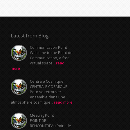
Latest from Blog
Communication Point
Welcome to the Point de
Communication, a free
virtual space...
read
more
Centrale Cosmique
CENTRALE COSMIQUE
Pour se retrouver
ensemble dans une
atmosphère cosmique...
read more
Meeting Point
POINT DE
RENCONTREAu Point de