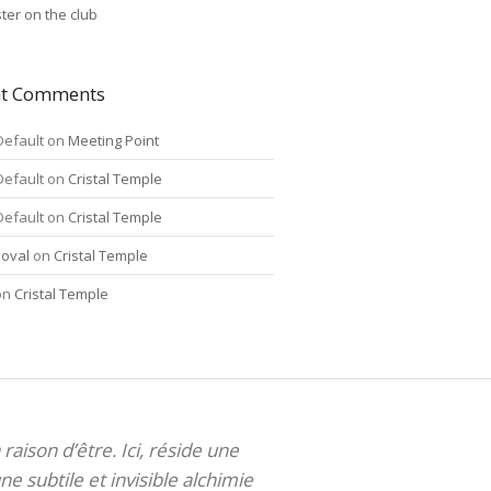
ter on the club
nt Comments
Default
on
Meeting Point
Default
on
Cristal Temple
Default
on
Cristal Temple
oval
on
Cristal Temple
on
Cristal Temple
 raison d’être. Ici, réside une
ne subtile et invisible alchimie