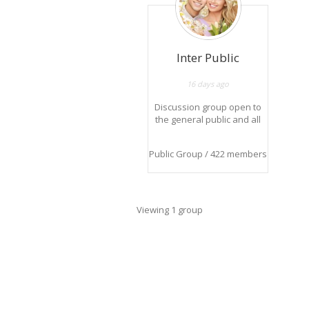
Inter Public
16 days ago
Discussion group open to
the general public and all
news.
Groupe de discussion
Public Group / 422 members
ouvert au grand public et
à toutes les nouveautés.
Viewing 1 group