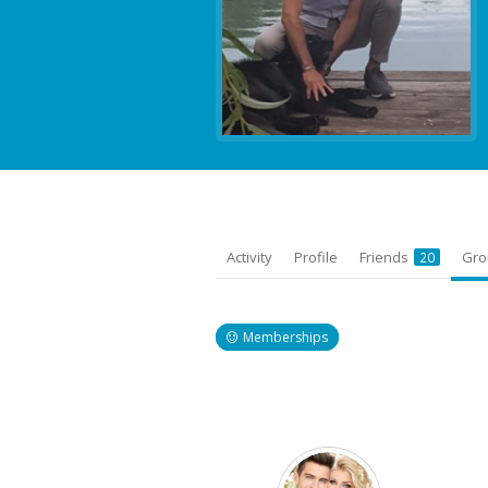
Activity
Profile
Friends
Gr
20
Memberships
Member's
groups