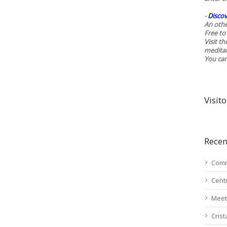
-
Discov
An othe
Free to 
Visit t
medita
You ca
Visito
Recen
Comm
Cent
Meet
Cris