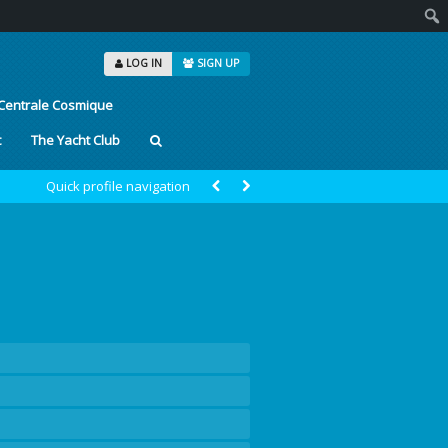
Sear
LOG IN
SIGN UP
Centrale Cosmique
t
The Yacht Club
Quick profile navigation