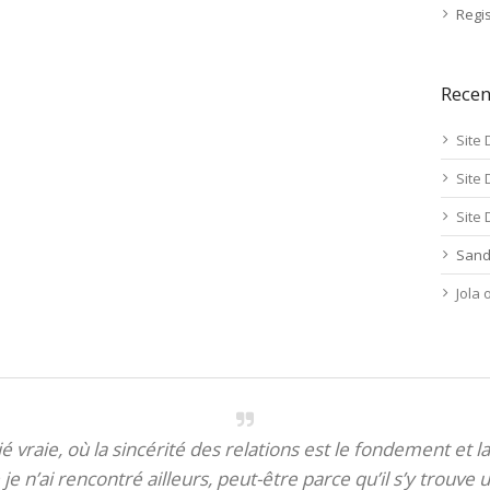
Regis
Rece
Site 
Site 
Site 
Sand
Jola
itié vraie, où la sincérité des relations est le fondement et la
je n’ai rencontré ailleurs, peut-être parce qu’il s’y trouve u