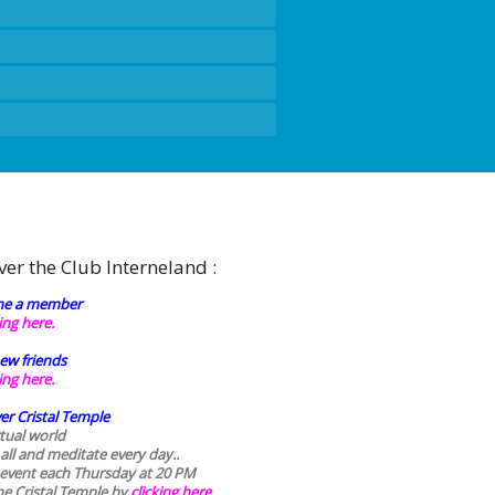
ver the Club Interneland :
e a member
king here.
ew friends
king here.
er Cristal Temple
rtual world
 all and meditate every day..
 event each Thursday at 20 PM
he Cristal Temple by
clicking here.