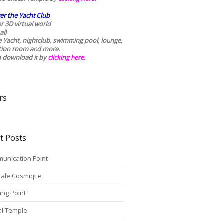
er the Yacht Club
r 3D virtual world
all
he Yacht, nightclub, swimming pool, lounge,
tion room and more.
n download it by
clicking here
.
rs
t Posts
unication Point
rale Cosmique
ing Point
tal Temple