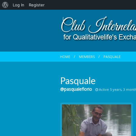
About
Log In
Register
WordPress
HOME
MEMBERS
PASQUALE
Pasquale
@pasqualeflorio
Active 5 years, 3 mont