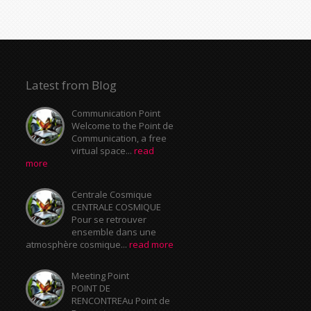
Latest from Blog
Communication Point
Welcome to the Point de
Communication, a free
virtual space...
read
more
Centrale Cosmique
CENTRALE COSMIQUE
Pour se retrouver
ensemble dans une
atmosphère cosmique...
read more
Meeting Point
POINT DE
RENCONTREAu Point de