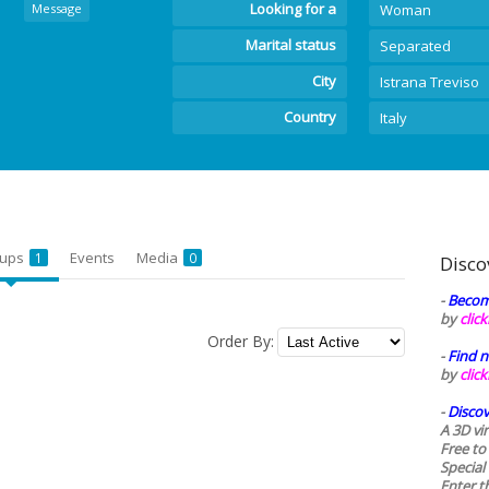
Looking for a
Message
Woman
Marital status
Separated
City
Istrana Treviso
Country
Italy
oups
Events
Media
1
0
Disco
-
Becom
by
clic
Order By:
-
Find n
by
clic
-
Discov
A 3D vi
Free to
Special
Enter t