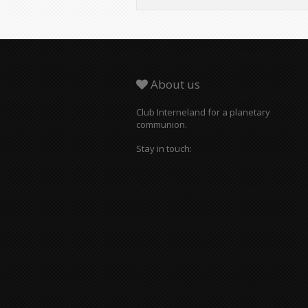
About us
Club Interneland for a planetary
communion.
Stay in touch: