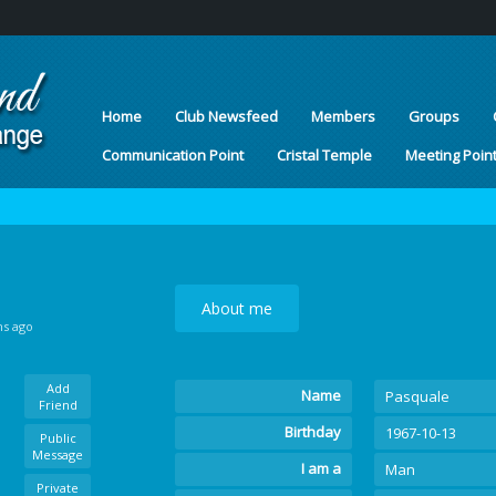
Home
Club Newsfeed
Members
Groups
Communication Point
Cristal Temple
Meeting Poin
About me
hs ago
Add
Name
Pasquale
Friend
Birthday
1967-10-13
Public
Message
I am a
Man
Private