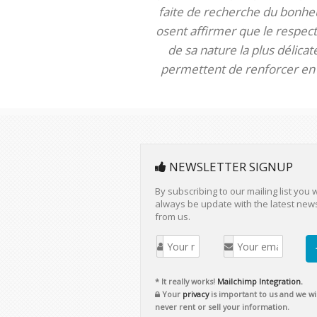
faite de recherche du bonheur
osent affirmer que le respect 
de sa nature la plus délica
permettent de renforcer en m
NEWSLETTER SIGNUP
By subscribing to our mailing list you w
always be update with the latest new
from us.
* It really works!
Mailchimp Integration.
Your
privacy
is important to us and we wil
never rent or sell your information.