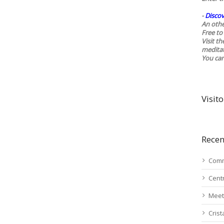
-
Discov
An othe
Free to 
Visit t
medita
You ca
Visito
Recen
Comm
Cent
Meet
Cris