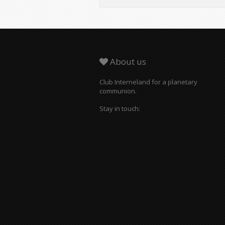
About us
Club Interneland for a planetary
communion.
Stay in touch: