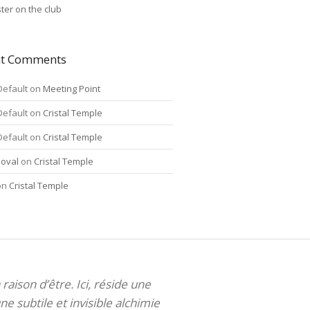
ter on the club
nt Comments
Default
on
Meeting Point
Default
on
Cristal Temple
Default
on
Cristal Temple
oval
on
Cristal Temple
on
Cristal Temple
 raison d’être. Ici, réside une
ne subtile et invisible alchimie