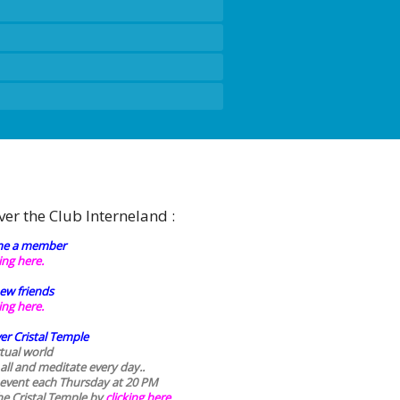
ver the Club Interneland :
e a member
king here.
ew friends
king here.
er Cristal Temple
rtual world
 all and meditate every day..
 event each Thursday at 20 PM
he Cristal Temple by
clicking here.