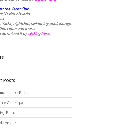
er the Yacht Club
r 3D virtual world
all
he Yacht, nightclub, swimming pool, lounge,
tion room and more.
n download it by
clicking here
.
rs
t Posts
unication Point
rale Cosmique
ing Point
tal Temple