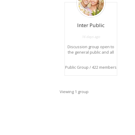
Inter Public
16 days ago
Discussion group open to
the general public and all
news.
Groupe de discussion
Public Group / 422 members
ouvert au grand public et
à toutes les nouveautés.
Viewing 1 group