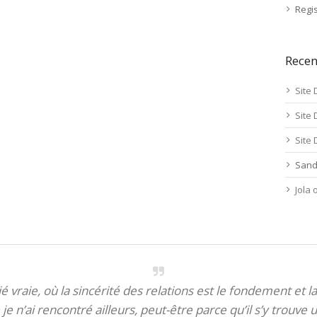
Regis
Rece
Site 
Site 
Site 
Sand
Jola
itié vraie, où la sincérité des relations est le fondement et la
je n’ai rencontré ailleurs, peut-être parce qu’il s’y trouve u