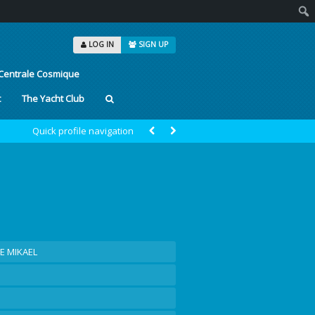
Sear
LOG IN
SIGN UP
Centrale Cosmique
t
The Yacht Club
Quick profile navigation
 MIKAEL