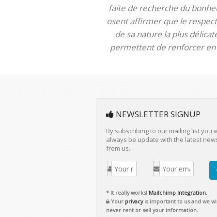
faite de recherche du bonheur
osent affirmer que le respect 
de sa nature la plus délica
permettent de renforcer en m
NEWSLETTER SIGNUP
By subscribing to our mailing list you w
always be update with the latest new
from us.
* It really works!
Mailchimp Integration.
Your
privacy
is important to us and we wil
never rent or sell your information.