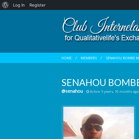
About
Log In
Register
WordPress
HOME
MEMBERS
SENAHOU BOMBE M
SENAHOU BOMBE
@senahou
Active 5 years, 10 months ago