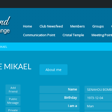
Home
Club Newsfeed
Members
Groups
Communication Point
Cristal Temple
Meeting Poin
IKAEL
 MIKAEL
About me
Add
Name
SENAHOU BOMBE
Friend
Birthday
1973-12-04
Public
Message
I am a
Man
Private