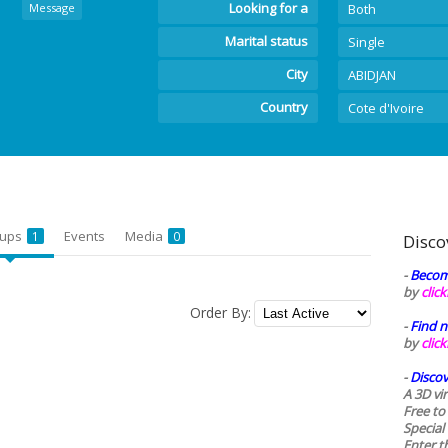
Looking for a
Message
Both
Marital status
Single
City
ABIDJAN
Country
Cote d'Ivoire
oups
Events
Media
1
0
Disco
-
Becom
by
clic
Order By:
-
Find n
by
clic
-
Discov
A 3D vi
Free to
Special
Enter t