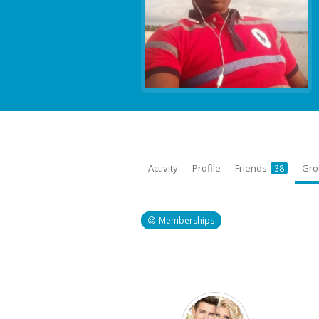
Activity
Profile
Friends
Gr
38
Memberships
Member's
groups