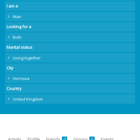
I am a
Man
Looking for a
Both
Marital status
Living together
City
Hornsea
Country
United Kingdom
Activity
Profile
Friends
Groups
Events
0
0