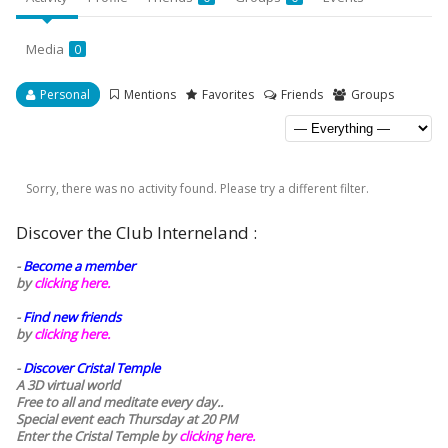
Media
0
Personal
Mentions
Favorites
Friends
Groups
Sorry, there was no activity found. Please try a different filter.
Discover the Club Interneland :
-
Become a member
by
clicking here.
-
Find new friends
by
clicking here.
-
Discover Cristal Temple
A 3D virtual world
Free to all and meditate every day..
Special event each Thursday at 20 PM
Enter the Cristal Temple by
clicking here.