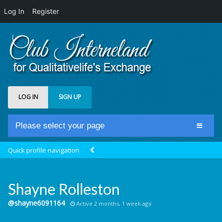
Log In
Register
LOG IN
SIGN UP
Please select your page
Home
Quick profile navigation
Club Newsfeed
Members
Shayne Rolleston
Groups
@shayne6091164
Active 2 months, 1 week ago
Centrale Cosmique