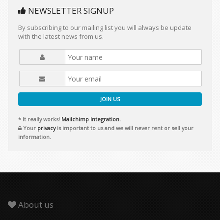
NEWSLETTER SIGNUP
By subscribing to our mailing list you will always be update
with the latest news from us.
JOIN US
* It really works!
Mailchimp Integration.
Your
privacy
is important to us and we will never rent or sell your
information.
About us