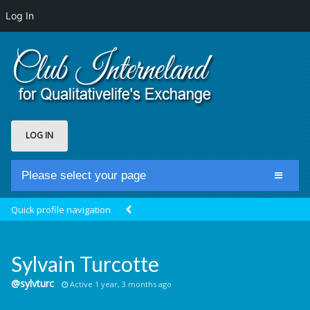
Log In
LOG IN
Please select your page
Home
Quick profile navigation
Club Newsfeed
Members
Sylvain Turcotte
Groups
@sylvturc
Active 1 year, 3 months ago
Centrale Cosmique