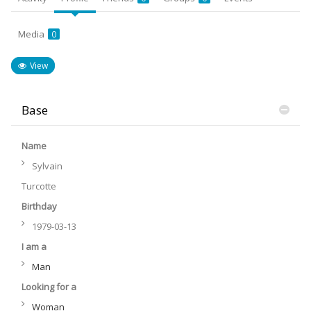
Media
0
View
Base
Name
Sylvain
Turcotte
Birthday
1979-03-13
I am a
Man
Looking for a
Woman