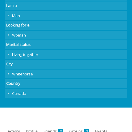
I am a
Man
Looking for a
Woman
Marital status
Living together
City
Whitehorse
Country
Canada
Activity
Profile
Friends
Groups
Events
0
0