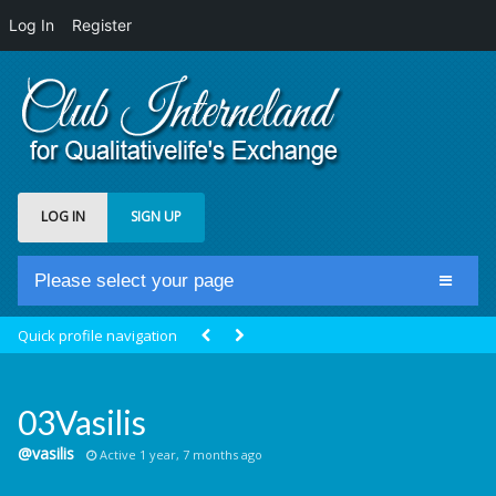
Log In
Register
LOG IN
SIGN UP
Please select your page
Home
Quick profile navigation
Club Newsfeed
Members
03Vasilis
Groups
@vasilis
Active 1 year, 7 months ago
Centrale Cosmique