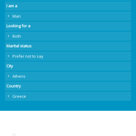
I am a
Man
Looking for a
Both
Marital status
Prefer not to say
City
Athens
Country
Greece