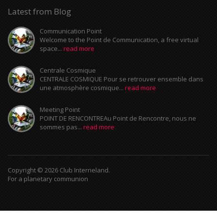
Latest from Blog
Communication Point
Welcome to the Point de Communication, a free virtual
space...
read more
Centrale Cosmique
CENTRALE COSMIQUE Pour se retrouver ensemble dans
une atmosphère cosmique...
read more
Meeting Point
POINT DE RENCONTREAu Point de Rencontre, nous ne
sommes pas...
read more
Copyright © 2026 Club Interneland.
For a planetary communion