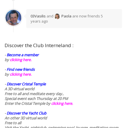
03Vasilis
and
Paola
are now friends
5
years ago
Discover the Club Interneland :
-
Become a member
by
clicking here.
-
Find new friends
by
clicking here.
-
Discover Cristal Temple
A 3D virtual world
Free to all and meditate every day..
Special event each Thursday at 20 PM
Enter the Cristal Temple by
clicking here.
-
Discover the Yacht Club
An other 3D virtual world
Free to all
Visit the Yacht, nightclub, swimming pool, lounge, meditation room